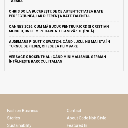
TABĂRĂ
CHRIS DO LA BUCUREȘTI: DE CE AUTENTICITATEA BATE
PERFECȚIUNEA, IAR DIFERENȚA BATE TALENTUL
CANNES 2026: CUM MĂ BUCUR PENTRU FJORD ȘI CRISTIAN
MUNGIU, UN FILM PE CARE NU L-AM VĂZUT (ÎNCĂ)
AUDEMARS PIGUET X SWATCH: CÂND LUXUL NU MAI STĂ ÎN
TURNUL DE FILDEȘ, CI IESE LA PLIMBARE
VERSACE X ROSENTHAL : CÂND MINIMALISMUL GERMAN
ÎNTÂLNEȘTE BAROCUL ITALIAN
Fashion Business
Contact
Stories
About Code Noir Style
Sustainability
Featured In