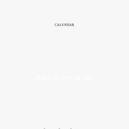
CALENDAR
Keep an eye on me!