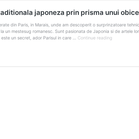
ditionala japoneza prin prisma unui obicei
ferate din Paris, in Marais, unde am descoperit o surprinzatoare teh
a un mestesug romanesc. Sunt pasionata de Japonia si de artele lor tra
Edo
nu este un secret, ador Parisul in care …
Continue reading
Komon
–
cum
am
inteles
o
tehnica
traditionala
japoneza
prin
prisma
unui
obicei
de
la