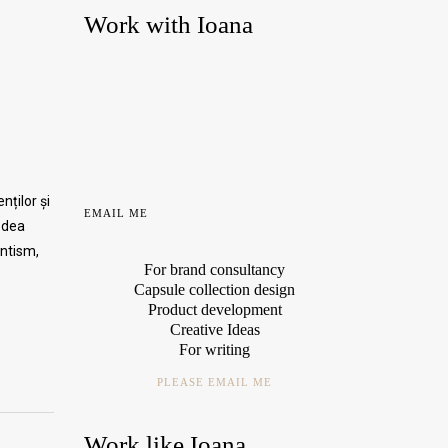
Work with Ioana
nților și
EMAIL ME
vedea
antism,
For brand consultancy
Capsule collection design
Product development
Creative Ideas
For writing
PLEASE EMAIL ME
Work like Ioana