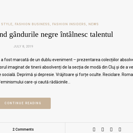
 STYLE
,
FASHION BUSINESS
,
FASHION INSIDERS
,
NEWS
 gândurile negre întâlnesc talentul
JULY 8, 2019
i a fost marcată de un dublu eveniment – prezentarea colecțiilor absolve
orul imaginat de tinerii absolvenți de la secția de modă din Cluj și de a 
e socială. Deprimă și depresie. Vrăjitoare și forțe oculte. Reciclare. Rom
 feminismului care-și caută rădăcinile…
CONTINUE READING
2 Comments