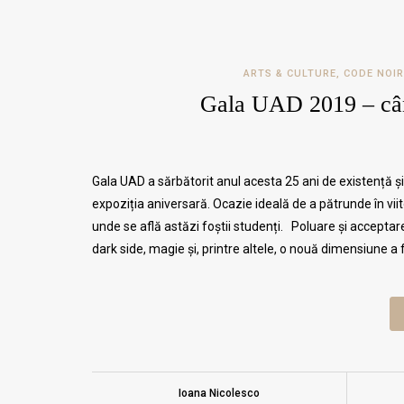
ARTS & CULTURE
,
CODE NOIR
Gala UAD 2019 – când
Gala UAD a sărbătorit anul acesta 25 ani de existență ș
expoziția aniversară. Ocazie ideală de a pătrunde în viit
unde se află astăzi foștii studenți. Poluare și acceptar
dark side, magie și, printre altele, o nouă dimensiune a
Ioana Nicolesco