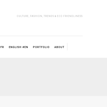
CULTURE, FASHION, TRENDS & ECO FRIENDLINESS
#FR
ENGLISH #EN
PORTFOLIO
ABOUT