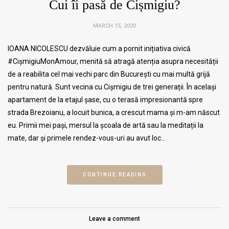
Cui îi pasă de Cișmigiu?
MARCH 15, 2020
IOANA NICOLESCU dezvăluie cum a pornit inițiativa civică
#CișmigiuMonAmour, menită să atragă atenția asupra necesității
de a reabilita cel mai vechi parc din București cu mai multă grijă
pentru natură. Sunt vecina cu Cișmigiu de trei generații. În același
apartament de la etajul șase, cu o terasă impresionantă spre
strada Brezoianu, a locuit bunica, a crescut mama și m-am născut
eu. Primii mei pași, mersul la școala de artă sau la meditații la
mate, dar și primele rendez-vous-uri au avut loc…
CONTINUE READING
Leave a comment