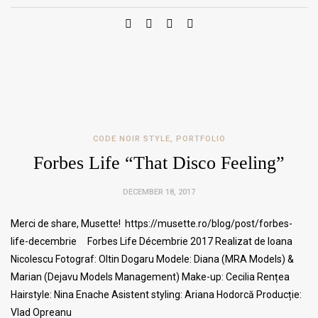
CODE NOIR STYLE
,
PORTFOLIO
Forbes Life “That Disco Feeling”
DECEMBER 18, 2017
Merci de share, Musette! https://musette.ro/blog/post/forbes-
life-decembrie Forbes Life Décembrie 2017 Realizat de Ioana
Nicolescu Fotograf: Oltin Dogaru Modele: Diana (MRA Models) &
Marian (Dejavu Models Management) Make-up: Cecilia Rențea
Hairstyle: Nina Enache Asistent styling: Ariana Hodorcă Producție:
Vlad Opreanu