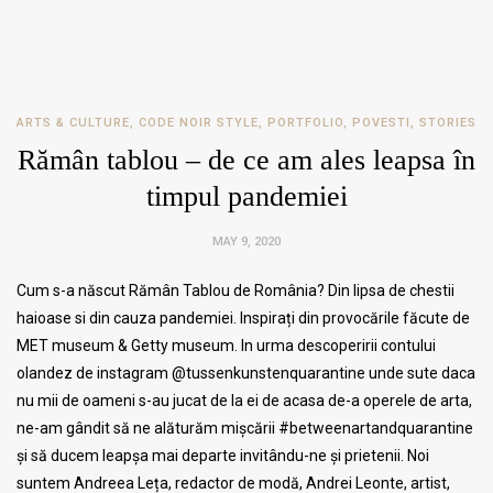
ARTS & CULTURE
,
CODE NOIR STYLE
,
PORTFOLIO
,
POVESTI
,
STORIES
Rămân tablou – de ce am ales leapsa în
timpul pandemiei
MAY 9, 2020
Cum s-a născut Rămân Tablou de România? Din lipsa de chestii
haioase si din cauza pandemiei. Inspirați din provocările făcute de
MET museum & Getty museum. In urma descoperirii contului
olandez de instagram @tussenkunstenquarantine unde sute daca
nu mii de oameni s-au jucat de la ei de acasa de-a operele de arta,
ne-am gândit să ne alăturăm mișcării #betweenartandquarantine
și să ducem leapșa mai departe invitându-ne și prietenii. Noi
suntem Andreea Leța, redactor de modă, Andrei Leonte, artist,