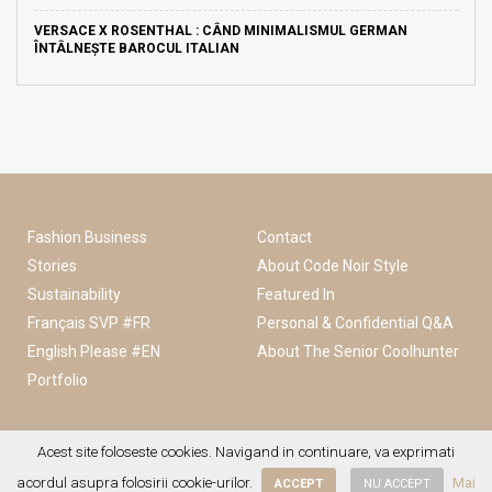
VERSACE X ROSENTHAL : CÂND MINIMALISMUL GERMAN
ÎNTÂLNEȘTE BAROCUL ITALIAN
Fashion Business
Contact
Stories
About Code Noir Style
Sustainability
Featured In
Français SVP #FR
Personal & Confidential Q&A
English Please #EN
About The Senior Coolhunter
Portfolio
Acest site foloseste cookies. Navigand in continuare, va exprimati
2025 © Code Noir Style. All Rights Reserved
acordul asupra folosirii cookie-urilor.
Mai
ACCEPT
NU ACCEPT