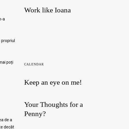
Work like Ioana
n-a
 propriul
mai poți
CALENDAR
Keep an eye on me!
Your Thoughts for a
Penny?
ea de a
te decât