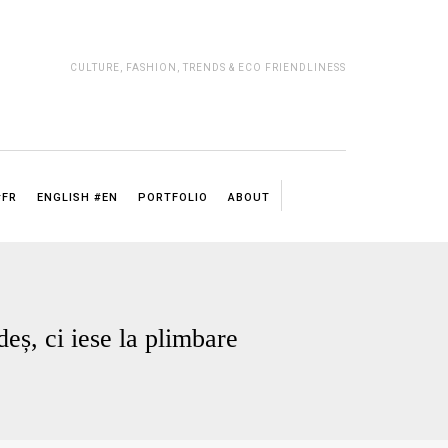
CULTURE, FASHION, TRENDS & ECO FRIENDLINESS
#FR
ENGLISH #EN
PORTFOLIO
ABOUT
S
eș, ci iese la plimbare