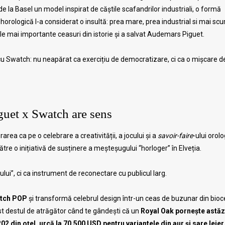
e la Basel un model inspirat de căștile scafandrilor industriali, o formă
horologică l-a considerat o insultă: prea mare, prea industrial si mai sc
cele mai importante ceasuri din istorie și a salvat Audemars Piguet.
P cu Swatch: nu neapărat ca exercițiu de democratizare, ci ca o mișcare d
guet x Swatch are sens
area ca pe o celebrare a creativității, a jocului și a
savoir-faire
-ului orolo
ătre o inițiativă de susținere a meșteșugului “horloger” în Elveția.
lui”, ci ca instrument de reconectare cu publicul larg.
tch POP
și transformă celebrul design într-un ceas de buzunar din bio
rast destul de atrăgător când te gândești că un
Royal Oak pornește astăzi
din oțel, urcă la 70.500 USD pentru variantele din aur și sare lejer