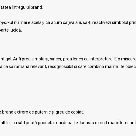
tatea întregului brand.
hype
-ul nu mai e același ca acum câțiva ani, să-ți reactivezi simbolul pri
arte lucidă.
t gol. Ar fi prea simplu și, sincer, prea leneș ca interpretare. E o mișcare
ură ca să rămână relevant, recognoscibil si care combină mai multe obiect
 brand extrem de puternic și greu de copiat.
 altfel, ca să-l poată proiecta mai departe. Iar asta e mult mai interesant