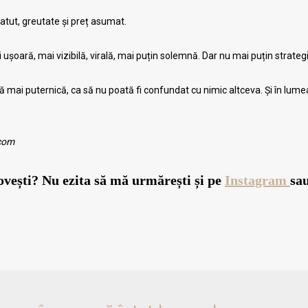
tatut, greutate și preț asumat.
 ușoară, mai vizibilă, virală, mai puțin solemnă. Dar nu mai puțin strateg
ină mai puternică, ca să nu poată fi confundat cu nimic altceva. Și în lume
.com
povești? Nu ezita să mă urmăre
ș
ti și pe
Instagram
sa