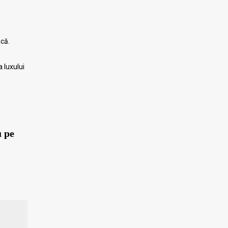
ică.
a luxului
u pe