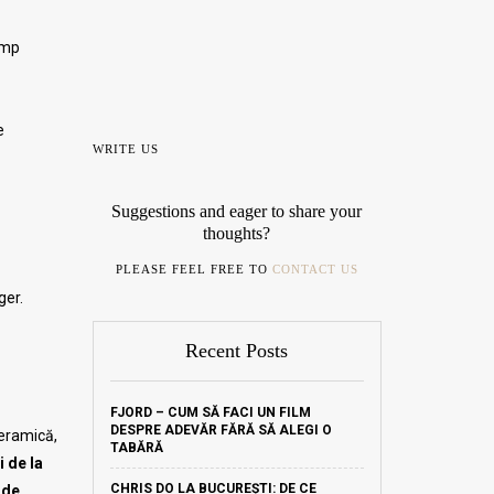
ump
e
WRITE US
Suggestions and eager to share your
thoughts?
PLEASE FEEL FREE TO
CONTACT US
ger.
Recent Posts
FJORD – CUM SĂ FACI UN FILM
DESPRE ADEVĂR FĂRĂ SĂ ALEGI O
ceramică,
TABĂRĂ
 de la
CHRIS DO LA BUCUREȘTI: DE CE
 de