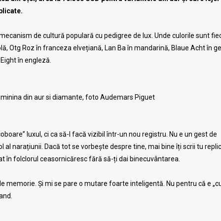
licate.
mecanism de cultură populară cu pedigree de lux. Unde culorile sunt fie
olă, Otg Roz în franceza elvețiană, Lan Ba în mandarină, Blaue Acht în 
 Eight în engleză.
eminina din aur si diamante, foto Audemars Piguet
oare” luxul, ci ca să-l facă vizibil într-un nou registru. Nu e un gest de
al narațiunii. Dacă tot se vorbește despre tine, mai bine îți scrii tu replic
at în folclorul ceasornicăresc fără să-ți dai binecuvântarea.
e memorie. Și mi se pare o mutare foarte inteligentă. Nu pentru că e „c
rand.