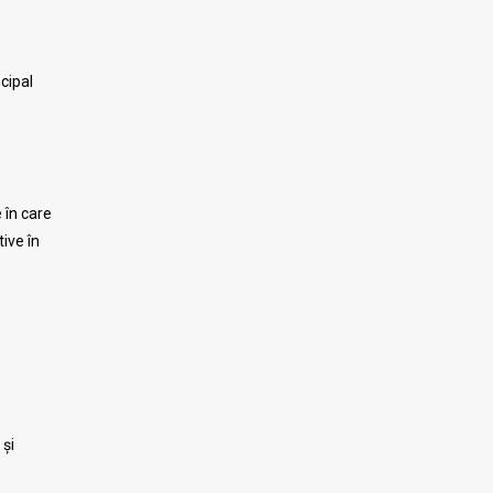
ncipal
 în care
ive în
 și