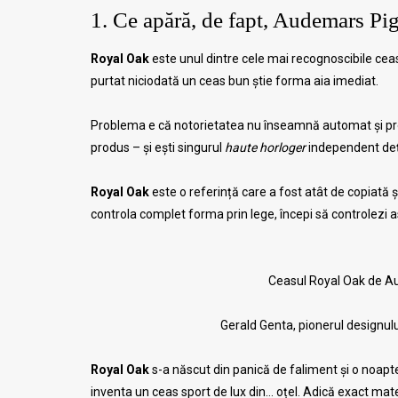
1. Ce apără, de fapt, Audemars Pi
Royal Oak
este unul dintre cele mai recognoscibile ceas
purtat niciodată un ceas bun știe forma aia imediat.
Problema e că notorietatea nu înseamnă automat și protec
produs – și ești singurul
haute horloger
independent deți
Royal Oak
este o referință care a fost atât de copiată și
controla complet forma prin lege, începi să controlezi a
Ceasul Royal Oak de Au
Gerald Genta, pionerul designulu
Royal Oak
s-a născut din panică de faliment și o noapte
inventa un ceas sport de lux din… oțel. Adică exact mat