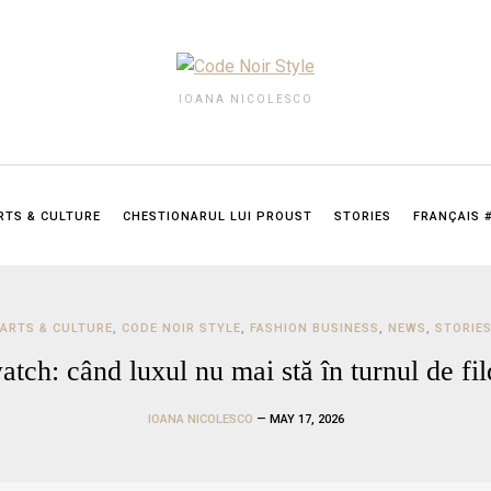
IOANA NICOLESCO
RTS & CULTURE
CHESTIONARUL LUI PROUST
STORIES
FRANÇAIS 
ARTS & CULTURE
,
CODE NOIR STYLE
,
FASHION BUSINESS
,
NEWS
,
STORIE
ch: când luxul nu mai stă în turnul de fild
IOANA NICOLESCO
— MAY 17, 2026