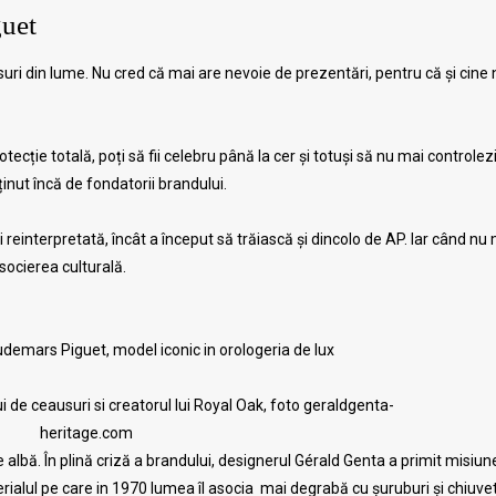
guet
uri din lume. Nu cred că mai are nevoie de prezentări, pentru că și cine 
ție totală, poți să fii celebru până la cer și totuși să nu mai controlezi
nut încă de fondatorii brandului.
 reinterpretată, încât a început să trăiască și dincolo de AP. Iar când nu 
socierea culturală.
demars Piguet, model iconic in orologeria de lux
i de ceausuri si creatorul lui Royal Oak, foto geraldgenta-
heritage.com
 albă. În plină criză a brandului, designerul Gérald Genta a primit misiun
erialul pe care in 1970 lumea îl asocia mai degrabă cu șuruburi și chiuve