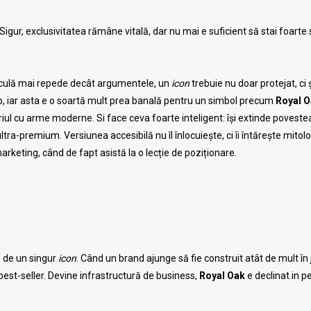
gur, exclusivitatea rămâne vitală, dar nu mai e suficient să stai foarte 
circulă mai repede decât argumentele, un
icon
trebuie nu doar protejat, ci 
mp, iar asta e o soartă mult prea banală pentru un simbol precum
Royal 
riul cu arme moderne. Si face ceva foarte inteligent: își extinde poveste
a-premium. Versiunea accesibilă nu îl înlocuiește, ci îi întărește mitolog
marketing, când de fapt asistă la o lecție de poziționare.
e de un singur
icon
. Când un brand ajunge să fie construit atât de mult în 
est-seller. Devine infrastructură de business,
Royal Oak
e declinat in p