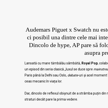
Audemars Piguet x Swatch nu este 
ci posibil una dintre cele mai int
Dincolo de hype, AP pare să fol
asupra pr
Lansată cu mare tămbălău sâmbătă,
Royal Pop
, cola
un episod din seria clasică „luxul se duce spre
mainstre
Paris până la Delhi sau Oslo,
debate
-uri și acel moment 
ceas mecanic în viața lor.
Dar, dincolo de reflexul obișnuit de a strâmba puțin din 
straturi decât pare la prima vedere.