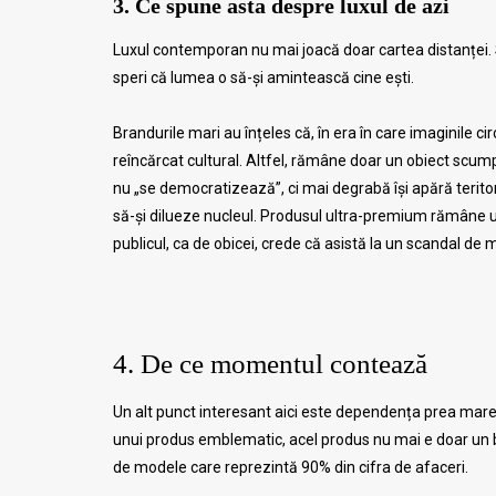
3. Ce spune asta despre luxul de azi
Luxul contemporan nu mai joacă doar cartea distanței. Si
speri că lumea o să-și amintească cine ești.
Brandurile mari au înțeles că, în era în care imaginile 
reîncărcat cultural. Altfel, rămâne doar un obiect scu
nu „se democratizează”, ci mai degrabă își apără terito
să-și dilueze nucleul. Produsul ultra-premium rămâne ultr
publicul, ca de obicei, crede că asistă la un scandal de 
4. De ce momentul contează
Un alt punct interesant aici este dependența prea mar
unui produs emblematic, acel produs nu mai e doar un b
de modele care reprezintă 90% din cifra de afaceri.