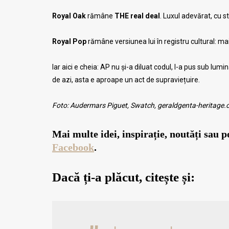
Royal Oak
rămâne
THE real deal
. Luxul adevărat, cu s
Royal Pop
rămâne versiunea lui în registru cultural: mai
Iar aici e cheia: AP nu și-a diluat codul, l-a pus sub lum
de azi, asta e aproape un act de supraviețuire.
Foto: Audermars Piguet, Swatch, geraldgenta-heritage
Mai multe idei, inspirație, noutăți sau 
Facebook
.
Dacă ți-a plăcut, citește și: