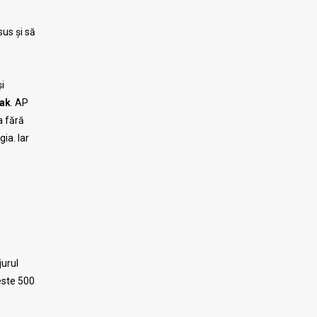
sus și să
și
Oak
. AP
a fără
ia. Iar
jurul
este 500