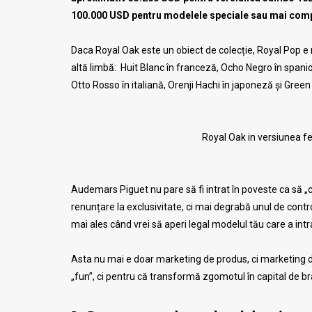
100.000 USD pentru modelele speciale sau mai comp
Daca Royal Oak este un obiect de colecție, Royal Pop e 
altă limbă: Huit Blanc în franceză, Ocho Negro în spani
Otto Rosso în italiană, Orenji Hachi în japoneză și Green
Royal Oak in versiunea f
Audemars Piguet nu pare să fi intrat în poveste ca să „cob
renunțare la exclusivitate, ci mai degrabă unul de control 
mai ales când vrei să aperi legal modelul tău care a intr
Asta nu mai e doar marketing de produs, ci marketing d
„fun”, ci pentru că transformă zgomotul în capital de b