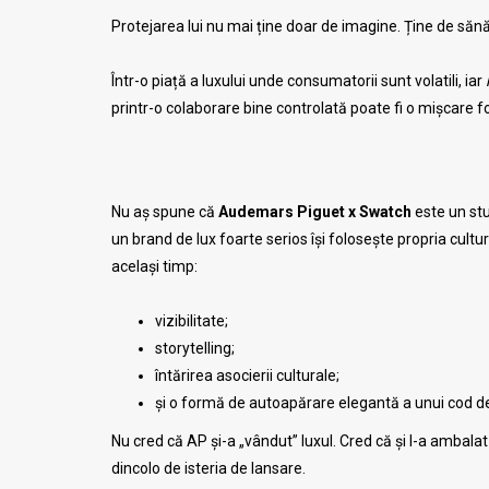
Protejarea lui nu mai ține doar de imagine. Ține de sănă
Într-o piață a luxului unde consumatorii sunt volatili, iar
printr-o colaborare bine controlată poate fi o mișcare fo
Nu aș spune că
Audemars Piguet x Swatch
este un stun
un brand de lux foarte serios își folosește propria cult
același timp:
vizibilitate;
storytelling;
întărirea asocierii culturale;
și o formă de autoapărare elegantă a unui cod de
Nu cred că AP și-a „vândut” luxul. Cred că și l-a ambalat
dincolo de isteria de lansare.