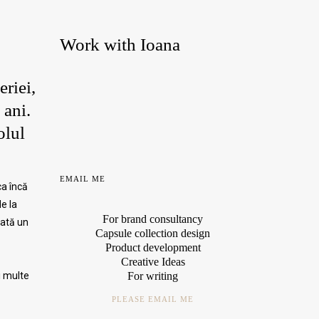
Work with Ioana
riei,
 ani.
olul
EMAIL ME
ca încă
e la
For brand consultancy
dată un
Capsule collection design
Product development
Creative Ideas
i multe
For writing
PLEASE EMAIL ME