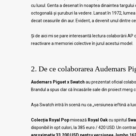
cu luxul. Genta a desenat în noaptea dinaintea targului d
octogonală și șuruburi la vedere. Lansat în 1972, lumea 
decat ceasurile din aur. Evident, a devenit unul dintre 
Și de aici mi se pare interesantă lectura colaborării A
reactivare a memoriei colective în jurul acestui model.
2. De ce colaborarea Audemars Pi
Audemars Piguet x Swatch
au prezentat oficial colabor
Brandul a spus clar că încasările sale din proiect merg c
Așa Swatch intră în scenă nu ca „versiunea ieftină a luxu
Colecția Royal Pop
mixează
Royal Oak
cu spiritul
Swa
disponibil în opt culori, la 385 euro / 420 USD. Un cont
aproximativ 33.200 USD pentru versiunea Jumbo 16202 