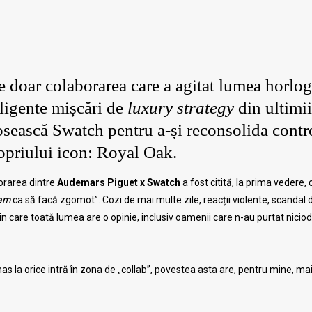
doar colaborarea care a agitat lumea horloge
eligente mișcări de
luxury strategy
din ultimii
osească Swatch pentru a-și reconsolida contr
opriului icon: Royal Oak.
borarea dintre
Audemars Piguet x Swatch
a fost citită, la prima vedere, 
am
ca să facă zgomot”. Cozi de mai multe zile, reacții violente, scandal d
în care toată lumea are o opinie, inclusiv oamenii care n-au purtat nicio
nas la orice intră în zona de „collab”, povestea asta are, pentru mine, ma