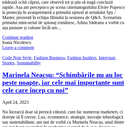
trădează ochii căprui, care observă tot și știu să tragă concluzii
rapide. Așa am perceput-o pe scena cinematografului Elvire Popesco
la proiecția în avanpremieră a primului episod al serialului Spy /
Master, prezentă în echipa filmului la sesiunea de Q&A. Scenarista
primului mini-serial de spionaj românesc, Adina Sădeanu a vorbit cu
așa pasiune și culoare încât am…
Continue reading
Ioana Nicolesco
Leave a comment
Code Noir Style
,
Fashion Business
,
Fashion Insiders
,
Interviuri
,
Stories
,
Sustainability
Marinela Neacșu: “Schimbările nu au loc
peste noapte, iar cele mai importante sunt
cele care încep cu noi”
April 24, 2023
Nu încearcă doar să prezică viitorul, cum fac numeroși marketeri, ci
dorește să îl creeze. Lux, ecommerce, strategie, inovație tehnologică
sau sustenabilitate, am stat de vorbă cu Marinela Neacșu, unul dintre