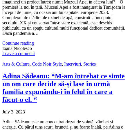
imaginezi un proiect întreg numit Muzeul Apei în câteva luni? O
premieră la noi în țară, Muzeul Apei a fost inaugurat la Timișoara la
început de iunie, cu ocazia anului capitalei europene 2023.
Complexul de clădiri ale uzinei de apă, construit la începutul
secolului XX și conservat într-o stare excelentă, este deschis
publicului ca un spațiu cultural multi funcțional dedicat comunității.
Dacă pandemia a…
Continue reading
Ioana Nicolesco
Leave a comment
Arts & Culture
,
Code Noir Style
,
Interviuri
,
Stories
Adina Sădeanu: “M-am întrebat ce simte
un om care decide să-și lase în urmă
familia expunându-i în felul în care a
făcut-o el. “
July 3, 2023
Adina Sădeanu este un concentrat dozat de voință, zâmbet și
energie. Cu părul tuns scurt, brunetă și nu foarte înaltă, pe Adina o