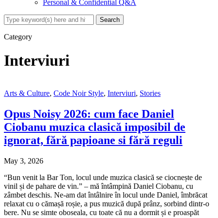
Personal & Confidential Q&A
Category
Interviuri
Arts & Culture
,
Code Noir Style
,
Interviuri
,
Stories
Opus Noisy 2026: cum face Daniel
Ciobanu muzica clasică imposibil de
ignorat, fără papioane si fără reguli
May 3, 2026
“Bun venit la Bar Ton, locul unde muzica clasică se ciocnește de
vinil și de pahare de vin.” – mă întâmpină Daniel Ciobanu, cu
zâmbet deschis. Ne-am dat întâlnire în locul unde Daniel, îmbrăcat
relaxat cu o cămașă roșie, a pus muzică după prânz, sorbind dintr-o
bere. Nu se simte oboseala, cu toate că nu a dormit și e proaspăt