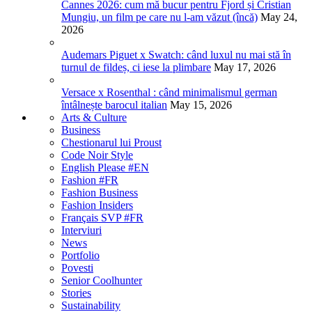
Cannes 2026: cum mă bucur pentru Fjord și Cristian
Mungiu, un film pe care nu l-am văzut (încă)
May 24,
2026
Audemars Piguet x Swatch: când luxul nu mai stă în
turnul de fildeș, ci iese la plimbare
May 17, 2026
Versace x Rosenthal : când minimalismul german
întâlnește barocul italian
May 15, 2026
Arts & Culture
Business
Chestionarul lui Proust
Code Noir Style
English Please #EN
Fashion #FR
Fashion Business
Fashion Insiders
Français SVP #FR
Interviuri
News
Portfolio
Povesti
Senior Coolhunter
Stories
Sustainability