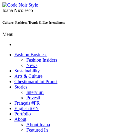
Ioana Nicolesco
Culture, Fashion, Trends & Eco friendliness
Menu
Fashion Business
Fashion Insiders
News
Sustainability
Arts & Culture
Chestionarul lui Proust
Stories
Interviuri
Povesti
Français #FR
English #EN
Portfolio
About
About Ioana
Featured In