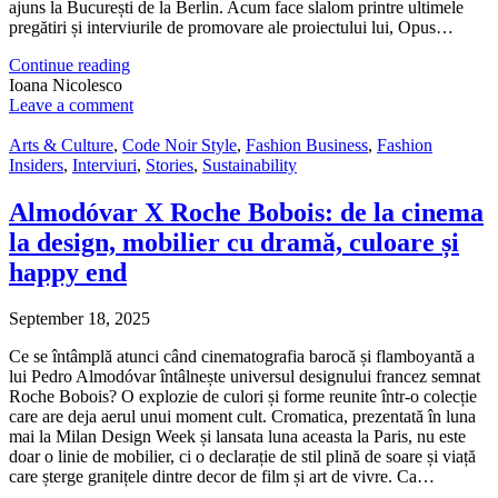
ajuns la București de la Berlin. Acum face slalom printre ultimele
pregătiri și interviurile de promovare ale proiectului lui, Opus…
Continue reading
Ioana Nicolesco
Leave a comment
Arts & Culture
,
Code Noir Style
,
Fashion Business
,
Fashion
Insiders
,
Interviuri
,
Stories
,
Sustainability
Almodóvar X Roche Bobois: de la cinema
la design, mobilier cu dramă, culoare și
happy end
September 18, 2025
Ce se întâmplă atunci când cinematografia barocă și flamboyantă a
lui Pedro Almodóvar întâlnește universul designului francez semnat
Roche Bobois? O explozie de culori și forme reunite într-o colecție
care are deja aerul unui moment cult. Cromatica, prezentată în luna
mai la Milan Design Week și lansata luna aceasta la Paris, nu este
doar o linie de mobilier, ci o declarație de stil plină de soare și viață
care șterge granițele dintre decor de film și art de vivre. Ca…