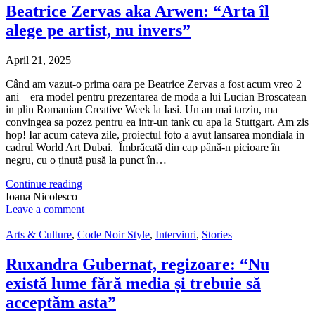
Beatrice Zervas aka Arwen: “Arta îl
alege pe artist, nu invers”
April 21, 2025
Când am vazut-o prima oara pe Beatrice Zervas a fost acum vreo 2
ani – era model pentru prezentarea de moda a lui Lucian Broscatean
in plin Romanian Creative Week la Iasi. Un an mai tarziu, ma
convingea sa pozez pentru ea intr-un tank cu apa la Stuttgart. Am zis
hop! Iar acum cateva zile, proiectul foto a avut lansarea mondiala in
cadrul World Art Dubai. Îmbrăcată din cap până-n picioare în
negru, cu o ținută pusă la punct în…
Continue reading
Ioana Nicolesco
Leave a comment
Arts & Culture
,
Code Noir Style
,
Interviuri
,
Stories
Ruxandra Gubernat, regizoare: “Nu
există lume fără media și trebuie să
acceptăm asta”