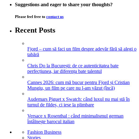
Suggestions and eager to share your thoughts?
Please feel free to
contact us
Recent Posts
Fjord – cum să faci un film despre adevăr fără să alegi o
tabără
Chris Do la București: de ce autenticitatea bate
perfecțiunea, iar diferența bate talentul
Cannes 2026: cum mă bucur pentru Fjord și Cristian
Mungiu, un film pe care nu l-am văzut (încă)
Audemars Piguet x Swatch: când luxul nu mai stă în
turnul de fildeș, ci iese la plimbare
Versace x Rosenthal : când minimalismul german
întâlnește barocul italian
Fashion Business
Stories