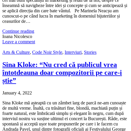
cei mai buni specialiști în marketing și retail de la noi, despre ce
înseamnă să navigheze între idei și concepte și cum se anticipează și
se aplică direcția din care bate vântul. Pe Marinela Neacșu am
cunoscut-o pe când lucra în marketing în domeniul bijuteriilor și
ceasurilor de…
Continue reading
Ioana Nicolesco
Leave a comment
Arts & Culture
,
Code Noir Style
,
Interviuri
,
Stories
Sina Kloke: “Nu cred că publicul vrea
întotdeauna doar compozitorii pe care-i
știe”
January 4, 2022
Sina Kloke mă așteaptă cu un zâmbet larg de parcă ne-am cunoaște
de multă vreme. Înaltă, cu trăsături fine, blondă, machiată puțin și
foarte natural, este îmbrăcată simplu și elegant în negru, cum după
interviul nostru va susține ultimul ei concert la București. Râde, este
spontană și acceptă ușor toate propunerile pe care i le facem cu
Andrada Pavel, unul dintre fotografii oficiali ai Festivalului George