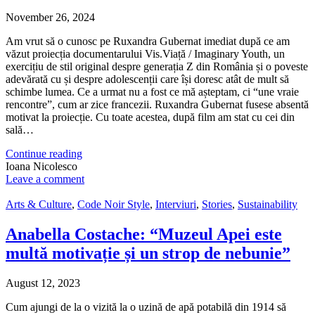
November 26, 2024
Am vrut să o cunosc pe Ruxandra Gubernat imediat după ce am
văzut proiecția documentarului Vis.Viață / Imaginary Youth, un
exercițiu de stil original despre generația Z din România și o poveste
adevărată cu și despre adolescenții care își doresc atât de mult să
schimbe lumea. Ce a urmat nu a fost ce mă așteptam, ci “une vraie
rencontre”, cum ar zice francezii. Ruxandra Gubernat fusese absentă
motivat la proiecție. Cu toate acestea, după film am stat cu cei din
sală…
Continue reading
Ioana Nicolesco
Leave a comment
Arts & Culture
,
Code Noir Style
,
Interviuri
,
Stories
,
Sustainability
Anabella Costache: “Muzeul Apei este
multă motivație și un strop de nebunie”
August 12, 2023
Cum ajungi de la o vizită la o uzină de apă potabilă din 1914 să