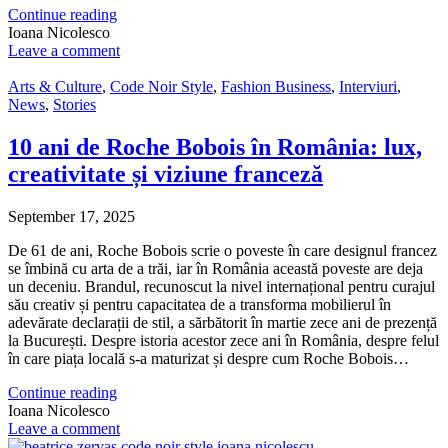
Continue reading
Ioana Nicolesco
Leave a comment
Arts & Culture
,
Code Noir Style
,
Fashion Business
,
Interviuri
,
News
,
Stories
10 ani de Roche Bobois în România: lux,
creativitate și viziune franceză
September 17, 2025
De 61 de ani, Roche Bobois scrie o poveste în care designul francez
se îmbină cu arta de a trăi, iar în România această poveste are deja
un deceniu. Brandul, recunoscut la nivel internațional pentru curajul
său creativ și pentru capacitatea de a transforma mobilierul în
adevărate declarații de stil, a sărbătorit în martie zece ani de prezență
la București. Despre istoria acestor zece ani în România, despre felul
în care piața locală s-a maturizat și despre cum Roche Bobois…
Continue reading
Ioana Nicolesco
Leave a comment