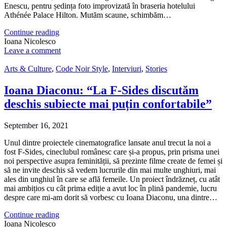
Enescu, pentru ședința foto improvizată în braseria hotelului
Athénée Palace Hilton. Mutăm scaune, schimbăm…
Continue reading
Ioana Nicolesco
Leave a comment
Arts & Culture
,
Code Noir Style
,
Interviuri
,
Stories
Ioana Diaconu: “La F-Sides discutăm
deschis subiecte mai puțin confortabile”
September 16, 2021
Unul dintre proiectele cinematografice lansate anul trecut la noi a
fost F-Sides, cineclubul românesc care și-a propus, prin prisma unei
noi perspective asupra feminității, să prezinte filme create de femei și
să ne invite deschis să vedem lucrurile din mai multe unghiuri, mai
ales din unghiul în care se află femeile. Un proiect îndrăzneț, cu atât
mai ambițios cu cât prima ediție a avut loc în plină pandemie, lucru
despre care mi-am dorit să vorbesc cu Ioana Diaconu, una dintre…
Continue reading
Ioana Nicolesco