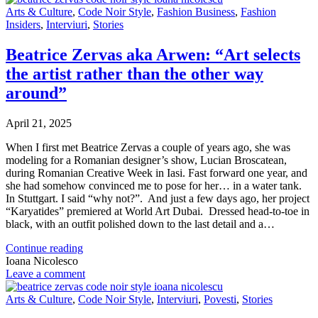
Arts & Culture
,
Code Noir Style
,
Fashion Business
,
Fashion
Insiders
,
Interviuri
,
Stories
Beatrice Zervas aka Arwen: “Art selects
the artist rather than the other way
around”
April 21, 2025
When I first met Beatrice Zervas a couple of years ago, she was
modeling for a Romanian designer’s show, Lucian Broscatean,
during Romanian Creative Week in Iasi. Fast forward one year, and
she had somehow convinced me to pose for her… in a water tank.
In Stuttgart. I said “why not?”. And just a few days ago, her project
“Karyatides” premiered at World Art Dubai. Dressed head-to-toe in
black, with an outfit polished down to the last detail and a…
Continue reading
Ioana Nicolesco
Leave a comment
Arts & Culture
,
Code Noir Style
,
Interviuri
,
Povesti
,
Stories