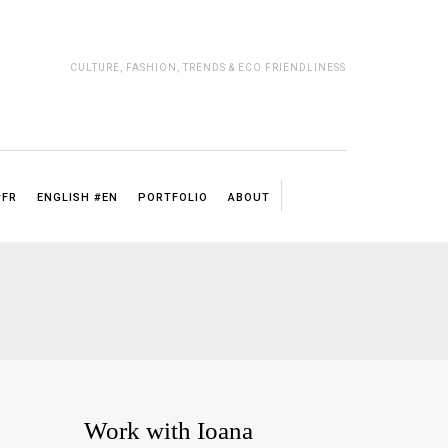
CULTURE, FASHION, TRENDS & ECO FRIENDLINESS
#FR
ENGLISH #EN
PORTFOLIO
ABOUT
Work with Ioana