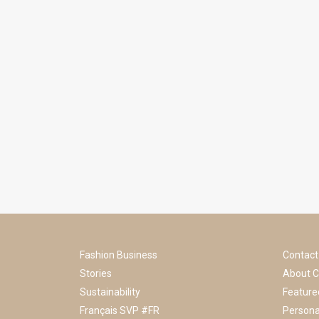
Fashion Business
Contact
Stories
About C
Sustainability
Feature
Français SVP #FR
Persona