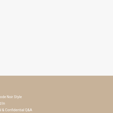
ode Noir Style
d In
l & Confidential Q&A