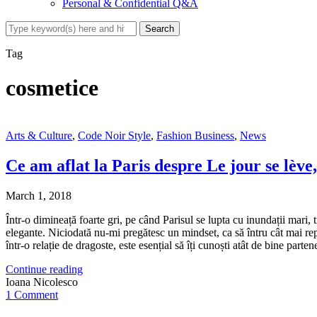
Personal & Confidential Q&A
Tag
cosmetice
Arts & Culture
,
Code Noir Style
,
Fashion Business
,
News
Ce am aflat la Paris despre Le jour se lèv
March 1, 2018
Într-o dimineață foarte gri, pe când Parisul se lupta cu inundații mar
elegante. Niciodată nu-mi pregătesc un mindset, ca să întru cât mai re
într-o relație de dragoste, este esențial să îți cunoști atât de bine parte
Continue reading
Ioana Nicolesco
1 Comment