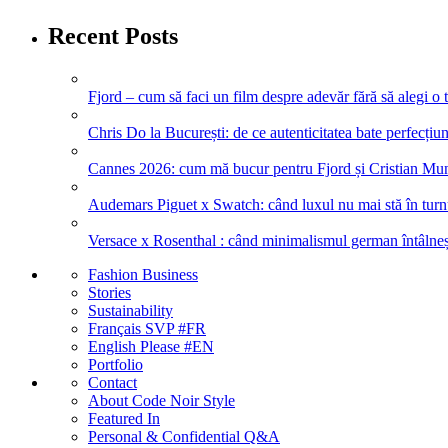
Recent Posts
Fjord – cum să faci un film despre adevăr fără să alegi o 
Chris Do la București: de ce autenticitatea bate perfecțiune
Cannes 2026: cum mă bucur pentru Fjord și Cristian Mung
Audemars Piguet x Swatch: când luxul nu mai stă în turnul
Versace x Rosenthal : când minimalismul german întâlneșt
Fashion Business
Stories
Sustainability
Français SVP #FR
English Please #EN
Portfolio
Contact
About Code Noir Style
Featured In
Personal & Confidential Q&A