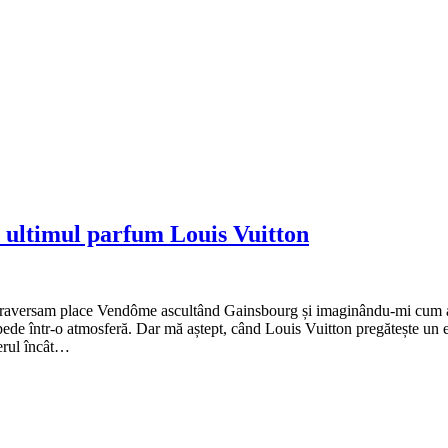
e, ultimul parfum Louis Vuitton
i, traversam place Vendôme ascultând Gainsbourg și imaginându-mi cum ară
pede într-o atmosferă. Dar mă aștept, când Louis Vuitton pregătește un 
nerul încât…