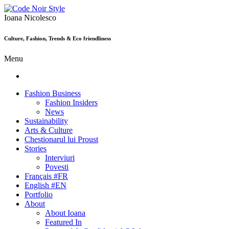
Ioana Nicolesco
Culture, Fashion, Trends & Eco friendliness
Menu
Fashion Business
Fashion Insiders
News
Sustainability
Arts & Culture
Chestionarul lui Proust
Stories
Interviuri
Povesti
Français #FR
English #EN
Portfolio
About
About Ioana
Featured In