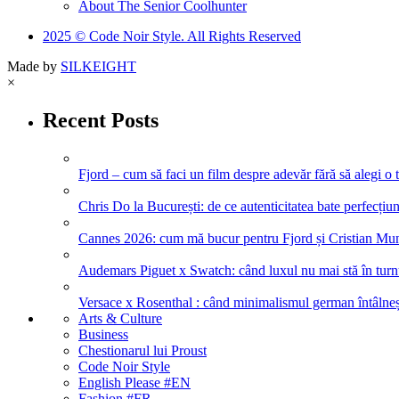
About The Senior Coolhunter
2025 © Code Noir Style. All Rights Reserved
Made by
SILKEIGHT
×
Recent Posts
Fjord – cum să faci un film despre adevăr fără să alegi o 
Chris Do la București: de ce autenticitatea bate perfecțiune
Cannes 2026: cum mă bucur pentru Fjord și Cristian Mung
Audemars Piguet x Swatch: când luxul nu mai stă în turnul
Versace x Rosenthal : când minimalismul german întâlneșt
Arts & Culture
Business
Chestionarul lui Proust
Code Noir Style
English Please #EN
Fashion #FR