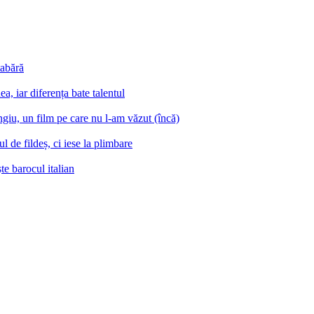
tabără
a, iar diferența bate talentul
iu, un film pe care nu l-am văzut (încă)
 de fildeș, ci iese la plimbare
e barocul italian