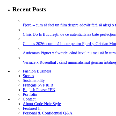
Recent Posts
Fjord – cum să faci un film despre adevăr fără să alegi o 
Chris Do la București: de ce autenticitatea bate perfecțiune
Cannes 2026: cum mă bucur pentru Fjord și Cristian Mung
Audemars Piguet x Swatch: când luxul nu mai stă în turnul
Versace x Rosenthal : când minimalismul german întâlneșt
Fashion Business
Stories
Sustainability
Français SVP #FR
English Please #EN
Portfolio
Contact
About Code Noir Style
Featured In
Personal & Confidential Q&A