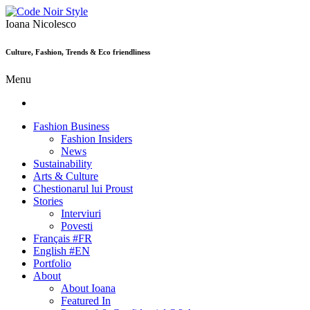
Ioana Nicolesco
Culture, Fashion, Trends & Eco friendliness
Menu
Fashion Business
Fashion Insiders
News
Sustainability
Arts & Culture
Chestionarul lui Proust
Stories
Interviuri
Povesti
Français #FR
English #EN
Portfolio
About
About Ioana
Featured In