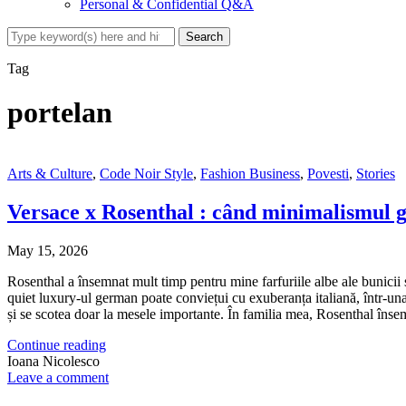
Personal & Confidential Q&A
Tag
portelan
Arts & Culture
,
Code Noir Style
,
Fashion Business
,
Povesti
,
Stories
Versace x Rosenthal : când minimalismul g
May 15, 2026
Rosenthal a însemnat mult timp pentru mine farfuriile albe ale bunicii
quiet luxury-ul german poate conviețui cu exuberanța italiană, într-una 
și se scotea doar la mesele importante. În familia mea, Rosenthal în
Continue reading
Ioana Nicolesco
Leave a comment