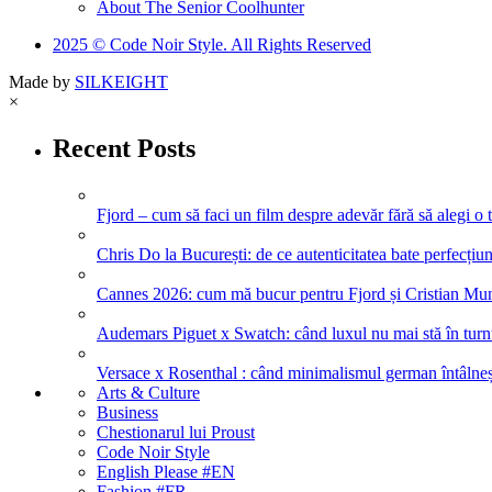
About The Senior Coolhunter
2025 © Code Noir Style. All Rights Reserved
Made by
SILKEIGHT
×
Recent Posts
Fjord – cum să faci un film despre adevăr fără să alegi o 
Chris Do la București: de ce autenticitatea bate perfecțiune
Cannes 2026: cum mă bucur pentru Fjord și Cristian Mung
Audemars Piguet x Swatch: când luxul nu mai stă în turnul
Versace x Rosenthal : când minimalismul german întâlneșt
Arts & Culture
Business
Chestionarul lui Proust
Code Noir Style
English Please #EN
Fashion #FR