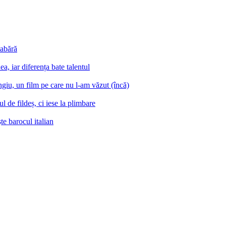
tabără
a, iar diferența bate talentul
iu, un film pe care nu l-am văzut (încă)
 de fildeș, ci iese la plimbare
e barocul italian