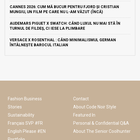
CANNES 2026: CUM MĂ BUCUR PENTRU FJORD ȘI CRISTIAN
MUNGIU, UN FILM PE CARE NU L-AM VĂZUT (ÎNCĂ)
AUDEMARS PIGUET X SWATCH: CÂND LUXUL NU MAI STĂ ÎN
TURNUL DE FILDEȘ, CI IESE LA PLIMBARE
VERSACE X ROSENTHAL : CÂND MINIMALISMUL GERMAN
ÎNTÂLNEȘTE BAROCUL ITALIAN
Fashion Business
Contact
Stories
About Code Noir Style
Sustainability
Featured In
Français SVP #FR
Personal & Confidential Q&A
English Please #EN
About The Senior Coolhunter
Portfolio