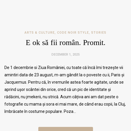
ARTS & CULTURE
,
CODE NOIR STYLE
,
STORIES
E ok să fii român. Promit.
DECEMBER 1, 2025
De 1 decembrie si Ziua României, cu toate că încă îmi trezește vii
amintiri data de 23 august, m-am gândit la o poveste cu ii, Paris și
Jacquemus. Pentru că, în vremurile astea foarte agitate, unde se
aprind ușor scântei din orice, cred că un pic de identitate și
rădăcini, nu jmekerii, nu strică. Acum câțiva ani am dat peste o
fotografie cu mama și sora ei mai mare, de când erau copii, la Cluj,
îmbrăcate în costume populare. Poza…