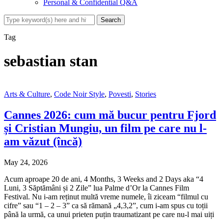
Personal & Confidential Q&A
Tag
sebastian stan
Arts & Culture
,
Code Noir Style
,
Povesti
,
Stories
Cannes 2026: cum mă bucur pentru Fjord
și Cristian Mungiu, un film pe care nu l-
am văzut (încă)
May 24, 2026
Acum aproape 20 de ani, 4 Months, 3 Weeks and 2 Days aka “4
Luni, 3 Săptămâni și 2 Zile” lua Palme d’Or la Cannes Film
Festival. Nu i-am reținut multă vreme numele, îi ziceam “filmul cu
cifre” sau “1 – 2 – 3” ca să rămană „4,3,2”, cum i-am spus cu toții
până la urmă, ca unui prieten puțin traumatizant pe care nu-l mai uiți