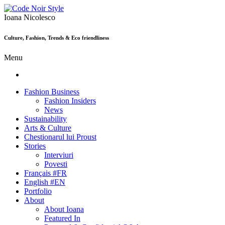
Ioana Nicolesco
Culture, Fashion, Trends & Eco friendliness
Menu
Fashion Business
Fashion Insiders
News
Sustainability
Arts & Culture
Chestionarul lui Proust
Stories
Interviuri
Povesti
Français #FR
English #EN
Portfolio
About
About Ioana
Featured In