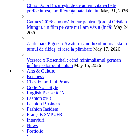
Chris Do la București: de ce autenticitatea bate
perfecțiunea, iar diferența bate talentul
May 31, 2026
Cannes 2026: cum mă bucur pentru Fjord și Cristian
Mungiu, un film pe care nu l-am văzut (încă)
May 24,
2026
Audemars Piguet x Swatch: când luxul nu mai stă în
turnul de fildeș, ci iese la plimbare
May 17, 2026
Versace x Rosenthal : când minimalismul german
întâlnește barocul italian
May 15, 2026
Arts & Culture
Business
Chestionarul lui Proust
Code Noir Style
English Please #EN
Fashion #FR
Fashion Business
Fashion Insiders
Français SVP #FR
Interviuri
News
Portfolio