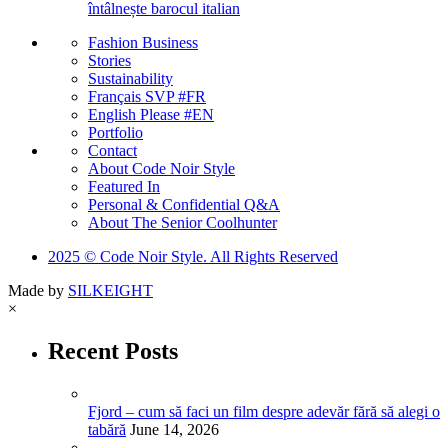
întâlnește barocul italian
Fashion Business
Stories
Sustainability
Français SVP #FR
English Please #EN
Portfolio
Contact
About Code Noir Style
Featured In
Personal & Confidential Q&A
About The Senior Coolhunter
2025 © Code Noir Style. All Rights Reserved
Made by
SILKEIGHT
×
Recent Posts
Fjord – cum să faci un film despre adevăr fără să alegi o
tabără
June 14, 2026