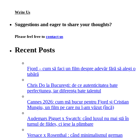
Write Us
Suggestions and eager to share your thoughts?
Please feel free to
contact us
Recent Posts
Fjord – cum să faci un film despre adevăr fără să alegi o
tabără
Chris Do la București: de ce autenticitatea bate
perfecțiunea, iar diferența bate talentul
Cannes 2026: cum mă bucur pentru Fjord și Cristian
Mungiu, un film pe care nu l-am văzut (încă)
Audemars Piguet x Swatch: când luxul nu mai stă în
turnul de fildeș, ci iese la plimbare
Versace x Rosenthal : când minimalismul german