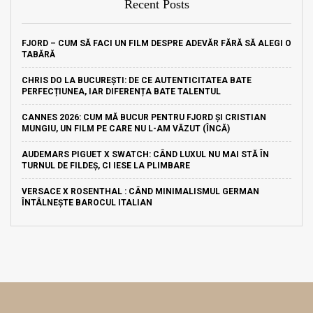
Recent Posts
FJORD – CUM SĂ FACI UN FILM DESPRE ADEVĂR FĂRĂ SĂ ALEGI O
TABĂRĂ
CHRIS DO LA BUCUREȘTI: DE CE AUTENTICITATEA BATE
PERFECȚIUNEA, IAR DIFERENȚA BATE TALENTUL
CANNES 2026: CUM MĂ BUCUR PENTRU FJORD ȘI CRISTIAN
MUNGIU, UN FILM PE CARE NU L-AM VĂZUT (ÎNCĂ)
AUDEMARS PIGUET X SWATCH: CÂND LUXUL NU MAI STĂ ÎN
TURNUL DE FILDEȘ, CI IESE LA PLIMBARE
VERSACE X ROSENTHAL : CÂND MINIMALISMUL GERMAN
ÎNTÂLNEȘTE BAROCUL ITALIAN