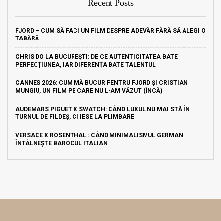
Recent Posts
FJORD – CUM SĂ FACI UN FILM DESPRE ADEVĂR FĂRĂ SĂ ALEGI O
TABĂRĂ
CHRIS DO LA BUCUREȘTI: DE CE AUTENTICITATEA BATE
PERFECȚIUNEA, IAR DIFERENȚA BATE TALENTUL
CANNES 2026: CUM MĂ BUCUR PENTRU FJORD ȘI CRISTIAN
MUNGIU, UN FILM PE CARE NU L-AM VĂZUT (ÎNCĂ)
AUDEMARS PIGUET X SWATCH: CÂND LUXUL NU MAI STĂ ÎN
TURNUL DE FILDEȘ, CI IESE LA PLIMBARE
VERSACE X ROSENTHAL : CÂND MINIMALISMUL GERMAN
ÎNTÂLNEȘTE BAROCUL ITALIAN