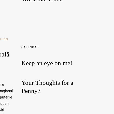
SHION
CALENDAR
oală
Keep an eye on me!
Your Thoughts for a
m o
Penny?
ncțional
 puterile
coperi
iți