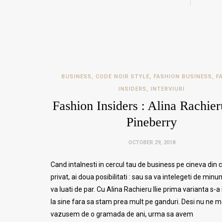
BUSINESS
,
CODE NOIR STYLE
,
FASHION BUSINESS
,
F
INSIDERS
,
INTERVIURI
Fashion Insiders : Alina Rachieru
Pineberry
OCTOBER 29, 2018
Cand intalnesti in cercul tau de business pe cineva din 
privat, ai doua posibilitati : sau sa va intelegeti de min
va luati de par. Cu Alina Rachieru Ilie prima varianta s-
la sine fara sa stam prea mult pe ganduri. Desi nu ne m
vazusem de o gramada de ani, urma sa avem