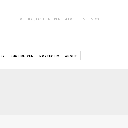
CULTURE, FASHION, TRENDS & ECO FRIENDLINESS
#FR
ENGLISH #EN
PORTFOLIO
ABOUT