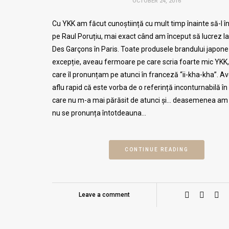
OCTOBER 24, 2016
Cu YKK am făcut cunoștiință cu mult timp înainte să-l î
pe Raul Poruțiu, mai exact când am început să lucrez
Des Garçons în Paris. Toate produsele brandului japone
excepție, aveau fermoare pe care scria foarte mic YK
care îl pronunțam pe atunci în franceză “ii-kha-kha”. 
aflu rapid că este vorba de o referință inconturnabilă î
care nu m-a mai părăsit de atunci și… deasemenea am 
nu se pronunța întotdeauna…
CONTINUE READING
Leave a comment