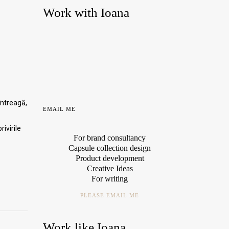
Work with Ioana
întreagă,
EMAIL ME
ivirile
For brand consultancy
Capsule collection design
Product development
Creative Ideas
For writing
PLEASE EMAIL ME
Work like Ioana