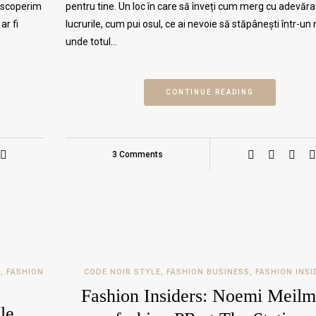
escoperim
pentru tine. Un loc în care să înveți cum merg cu adevăra
ar fi
lucrurile, cum pui osul, ce ai nevoie să stăpânești într-un
unde totul…
CONTINUE READING
3 Comments
S
,
FASHION
CODE NOIR STYLE
,
FASHION BUSINESS
,
FASHION INSI
Fashion Insiders: Noemi Meilm
le