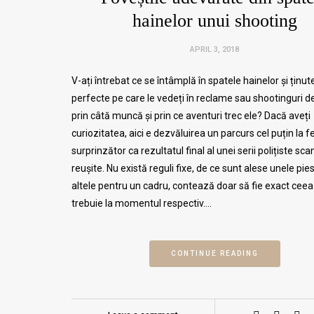
hainelor unui shooting
APRIL 3, 2018
V-ați întrebat ce se întâmplă în spatele hainelor și ținut
perfecte pe care le vedeți în reclame sau shootinguri 
prin câtă muncă și prin ce aventuri trec ele? Dacă aveți
curiozitatea, aici e dezvăluirea un parcurs cel puțin la f
surprinzător ca rezultatul final al unei serii polițiste sc
reușite. Nu există reguli fixe, de ce sunt alese unele pies
altele pentru un cadru, contează doar să fie exact ceea
trebuie la momentul respectiv….
CONTINUE READING