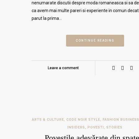
nenumarate discutii despre moda romaneasca si sa d
ca avem mai multe pareri si experiente in comun decat 
parut la prima…
CONTINUE READING
Leave a comment
ARTS & CULTURE
,
CODE NOIR STYLE
,
FASHION BUSINES
INSIDERS
,
POVESTI
,
STORIES
Poveștile adevărate din spate