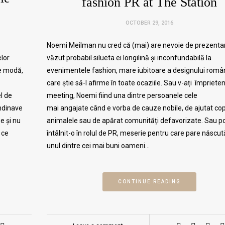
fashion PR at The Station
OCTOBER 29, 2016
Noemi Meilman nu cred că (mai) are nevoie de prezentar
elor
văzut probabil silueta ei longilină și inconfundabilă la
de modă,
evenimentele fashion, mare iubitoare a designului româ
care știe să-l afirme în toate ocaziile. Sau v-ați împrieten
el de
meeting, Noemi fiind una dintre persoanele cele
andinave
mai angajate când e vorba de cauze nobile, de ajutat copi
e și nu
animalele sau de apărat comunități defavorizate. Sau po
 ce
întâlnit-o în rolul de PR, meserie pentru care pare născută
unul dintre cei mai buni oameni…
CONTINUE READING