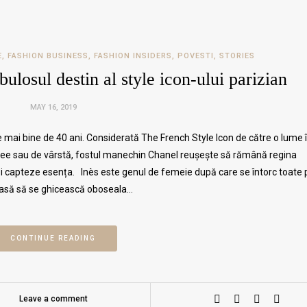
E
,
FASHION BUSINESS
,
FASHION INSIDERS
,
POVESTI
,
STORIES
bulosul destin al style icon-ului parizian
MAY 16, 2019
e mai bine de 40 ani. Considerată The French Style Icon de către o lume 
lișee sau de vârstă, fostul manechin Chanel reușește să rămână regina
ă-i capteze esența. Inès este genul de femeie după care se întorc toate pr
 lasă să se ghicească oboseala…
CONTINUE READING
Leave a comment