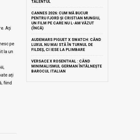
TALENTUL
CANNES 2026: CUM MĂ BUCUR
PENTRU FJORD ȘI CRISTIAN MUNGIU,
UN FILM PE CARE NU L-AM VĂZUT
e. Ați
(ÎNCĂ)
AUDEMARS PIGUET X SWATCH: CÂND
nesc pe
LUXUL NU MAI STĂ ÎN TURNUL DE
FILDEȘ, CI IESE LA PLIMBARE
it la un
VERSACE X ROSENTHAL : CÂND
MINIMALISMUL GERMAN ÎNTÂLNEȘTE
ii,
BAROCUL ITALIAN
ate ați
, fiind