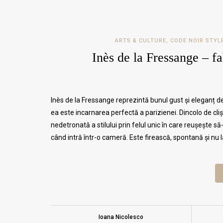
ARTS & CULTURE
,
CODE NOIR STYL
Inès de la Fressange – fa
Inès de la Fressange reprezintă bunul gust și eleganț d
ea este incarnarea perfectă a parizienei. Dincolo de c
nedetronată a stilului prin felul unic în care reușește s
când intră într-o cameră. Este firească, spontană și nu
Ioana Nicolesco