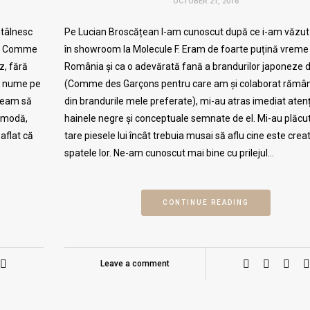
OCTOBER 21, 2016
ntâlnesc
Pe Lucian Broscățean l-am cunoscut după ce i-am văzut
 la Comme
în showroom la Molecule F. Eram de foarte puțină vreme 
z, fără
România și ca o adevărată fană a brandurilor japoneze 
K, nume pe
(Comme des Garçons pentru care am și colaborat rămân
Aveam să
din brandurile mele preferate), mi-au atras imediat aten
n modă,
hainele negre și conceptuale semnate de el. Mi-au plăcu
aflat că
tare piesele lui încât trebuia musai să aflu cine este creat
spatele lor. Ne-am cunoscut mai bine cu prilejul…
CONTINUE READING
Leave a comment