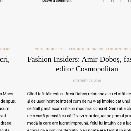
Leave a comment
SIDERS
CODE NOIR STYLE
,
FASHION BUSINESS
,
FASHION INSI
cri,
Fashion Insiders: Amir Doboș, fa
editor Cosmopolitan
OCTOBER 26, 2016
a Macri.
Când te întâlnești cu Amir Doboș relaționezi cu el atât d
 de spus.
și de ușor încât te intrebi cum de nu v-ați împiedicat unul
 acum
celălalt până acum într-un mod mai concret. Senzația că 
avut
de o viață persistă cu cât îl vezi mai des, iar pe primul pr
ndreea
modă la care am lucrat împreună, felul lui intuitiv de a luc
iscuta
echipă m-a convins definitiv. Sau poate era faptul că îi p