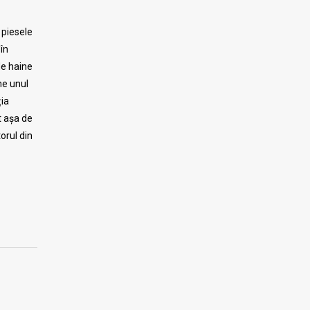
 piesele
în
de haine
e unul
ția
t așa de
orul din