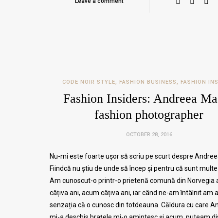
Leave a comment
CODE NOIR STYLE
,
FASHION BUSINESS
,
FASHION IN
Fashion Insiders: Andreea Ma
fashion photographer
OCTOBER 28, 2016
Nu-mi este foarte ușor să scriu pe scurt despre Andree
Fiindcă nu știu de unde să încep și pentru că sunt multe
Am cunoscut-o printr-o prietenă comună din Norvegia
câțiva ani, acum câțiva ani, iar când ne-am întâlnit am 
senzația că o cunosc din totdeauna. Căldura cu care A
mi-a deschis brațele mi-o amintesc și acum, puteam d