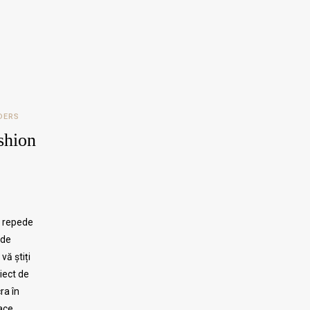
DERS
shion
e repede
 de
vă știți
oiect de
ra în
lace