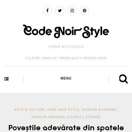
IOANA NICOLESCO
CULTURE, FASHION, TRENDS & ECO FRIENDLINESS
MENU
ARTS & CULTURE
,
CODE NOIR STYLE
,
FASHION BUSINESS
,
FASHION INSIDERS
,
POVESTI
,
STORIES
Poveștile adevărate din spatele