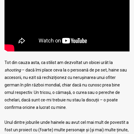
Tot din cauza asta, ca stilist am dezvoltat un obicei urât la
shooting
– dacă îmi place ceva la o persoană de pe set, haine sau
accesorii, nu ezit să rechiziționez cu nerușinarea unui ofiter
german în plin război mondial, chiar dacă nu cunosc prea bine
omul respectiv. Un tricou, o cămașă, o curea sau o pereche de
ochelari, dacă sunt ce-mi trebuie nu stau la discuții – o poate
confirma oricine a lucrat cu mine.
Unul dintre joburile unde hainele au avut cel mai mult de povestit a
fost un proiect cu (foarte) multe personaje și (și mai) multe ținute,