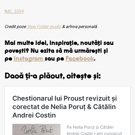
IMG_5059
Credit poze:
New Folder studio
& arhiva personală
Mai multe idei, inspirație, noutăți sau
povești? Nu ezita să mă urmăre
ș
ti și
pe
Instagram
sau pe
Facebook
.
Dacă ți-a plăcut, citește și: