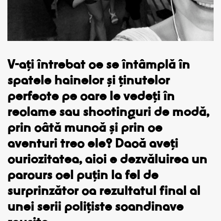
V-ați întrebat ce se întâmplă în
spatele hainelor
și
ținutelor
perfecte pe care le vedeți în
reclame sau shootinguri de modă,
prin câtă muncă și prin ce
aventuri trec ele? Dacă aveți
curiozitatea, aici e dezv
ă
luirea un
parcurs cel puțin la fel de
surprinzător ca rezultatul final al
unei serii poli
ț
iste scandinave