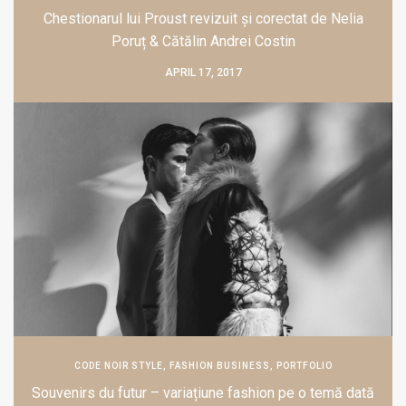
Chestionarul lui Proust revizuit și corectat de Nelia
Poruț & Cătălin Andrei Costin
APRIL 17, 2017
CODE NOIR STYLE
,
FASHION BUSINESS
,
PORTFOLIO
Souvenirs du futur – variațiune fashion pe o temă dată