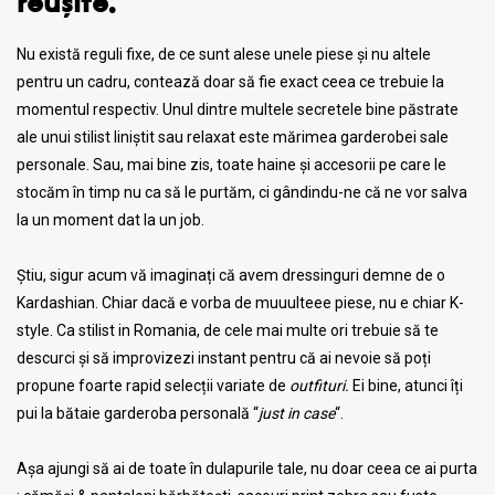
reușite.
Nu există reguli fixe, de ce sunt alese unele piese și nu altele
pentru un cadru, contează doar să fie exact ceea ce trebuie la
momentul respectiv. Unul dintre multele secretele bine păstrate
ale unui stilist liniștit sau relaxat este mărimea garderobei sale
personale. Sau, mai bine zis, toate haine și accesorii pe care le
stocăm în timp nu ca să le purtăm, ci gândindu-ne că ne vor salva
la un moment dat la un job.
Știu, sigur acum vă imaginați că avem dressinguri demne de o
Kardashian. Chiar dacă e vorba de muuulteee piese, nu e chiar K-
style. Ca stilist in Romania, de cele mai multe ori trebuie să te
descurci și să improvizezi instant pentru că ai nevoie să poți
propune foarte rapid selecții variate de
outfituri.
Ei bine, atunci îți
pui la bătaie garderoba personală “
just in case
“.
Așa ajungi să ai de toate în dulapurile tale, nu doar ceea ce ai purta