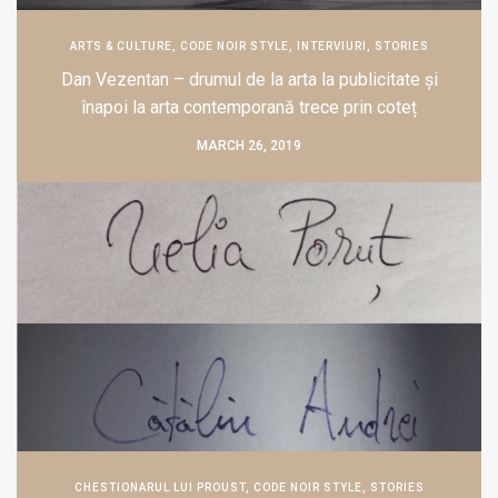
ARTS & CULTURE
,
CODE NOIR STYLE
,
INTERVIURI
,
STORIES
Dan Vezentan – drumul de la arta la publicitate și
înapoi la arta contemporană trece prin coteț
MARCH 26, 2019
CHESTIONARUL LUI PROUST
,
CODE NOIR STYLE
,
STORIES