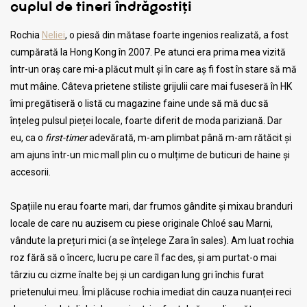
cuplul de tineri îndrăgostiți
Rochia
Neliei
, o piesă din mătase foarte ingenios realizată, a fost
cumpărată la Hong Kong în 2007. Pe atunci era prima mea vizită
într-un oraș care mi-a plăcut mult și în care aș fi fost în stare să mă
mut mâine. Câteva prietene stiliste grijulii care mai fuseseră în HK
îmi pregătiseră o listă cu magazine faine unde să mă duc să
înțeleg pulsul pieței locale, foarte diferit de moda pariziană. Dar
eu, ca o
first-timer
adevărată, m-am plimbat până m-am rătăcit și
am ajuns într-un mic mall plin cu o mulțime de buticuri de haine și
accesorii.
Spațiile nu erau foarte mari, dar frumos gândite și mixau branduri
locale de care nu auzisem cu piese originale Chloé sau Marni,
vândute la prețuri mici (a se înțelege Zara în sales). Am luat rochia
roz fără să o încerc, lucru pe care îl fac des, și am purtat-o mai
târziu cu cizme înalte bej și un cardigan lung gri închis furat
prietenului meu. Îmi plăcuse rochia imediat din cauza nuanței reci