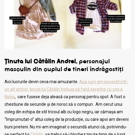
Ținuta lui Cătălin Andrei
, personajul
masculin din cuplul de tineri îndrăgostiți
Aici lucrurile devin ceva mai amuzante.
Asa cum am povestit intr-
un alt articol, tinuta lui Cătălin trebuia să facă pereche cu cea a
Neliei
, care fusese deja aleasă ca personaj pentru spot. A fost o
chestiune de secunde și de noroc să o compun. Am cerut unui
coleg din echipa de stil tricoul alb cu logo negru, iar cămașa am
“împrumutat-o” altui coleg de la producție, cu care apoi am deveni
buni prieteni. Nu mi-am imaginat o secundă atunci că, potrivindu-
se perfect lui
Cătălin
, va trebui să-i blochez ținuta timp de o lună,