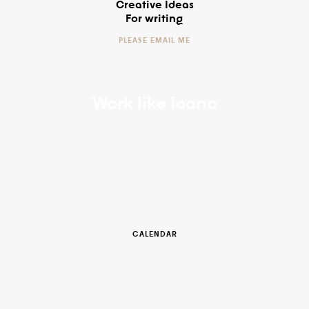
Creative Ideas
For writing
PLEASE EMAIL ME
Work like Ioana
CALENDAR