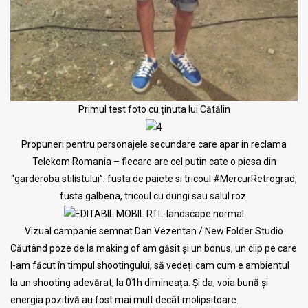
Primul test foto cu ținuta lui Cătălin
Propuneri pentru personajele secundare care apar in reclama
Telekom Romania – fiecare are cel putin cate o piesa din
“garderoba stilistului”: fusta de paiete si tricoul #MercurRetrograd,
fusta galbena, tricoul cu dungi sau salul roz.
Vizual campanie semnat Dan Vezentan / New Folder Studio
Căutând poze de la making of am găsit și un bonus, un clip pe care
l-am făcut în timpul shootingului, să vedeți cam cum e ambientul
la un shooting adevărat, la 01h dimineața. Și da, voia bună și
energia pozitivă au fost mai mult decât molipsitoare.