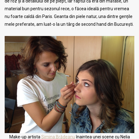
de roz și a detaliului de pe piept, iar faptul că era din mătase, un
material bun pentru sezonul rece, o făcea ideală pentru vremea
nu foarte caldă din Paris. Geanta din piele natur, una dintre gențile
mele preferate, am luat-o la un târg de second hand din București.
Make-up artista
Simina Brădeanu
înaintea unei scene cu Nelia