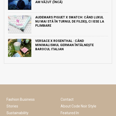
AM VĂZUT (ÎNCĂ)
AUDEMARS PIGUET X SWATCH: CÂND LUXUL
NU MAI STĂ ÎN TURNUL DE FILDEȘ, CI IESE LA
PLIMBARE
VERSACE X ROSENTHAL : CÂND
MINIMALISMUL GERMAN ÎNTÂLNEȘTE
BAROCUL ITALIAN
Fashion Business
Contact
Stories
About Code Noir Style
Sustainability
Featured In