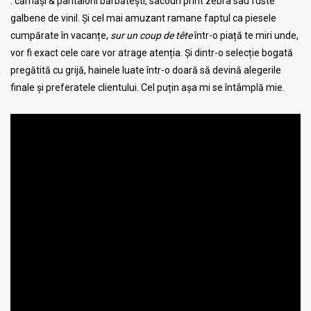
: cămăși & pantaloni bărbătești, sacouri print zebra sau fuste
galbene de vinil. Și cel mai amuzant ramane faptul ca piesele
cumpărate în vacanțe,
sur un coup de tête
într-o piață te miri unde,
vor fi exact cele care vor atrage atenția. Și dintr-o selecție bogată
pregătită cu grijă, hainele luate într-o doară să devină alegerile
finale și preferatele clientului. Cel puțin așa mi se întâmplă mie.