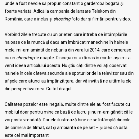
unde a fost nevoie să propun constant o garderobă bogată și
foarte variată. Adică la campania de lansare Telekom din
România, care a inclus și
shooting
foto dar și filmări pentru video.
Vorbind zilele trecute cu un prieten care întreba de întâmplările
haioase de la muncă și dacă am îmbrăcat manechine în hainele
mele, mi-am amintit de nebunia din vara lui 2014, care demarase
cu un
shooting
de noapte. Discuția mi-a rămas în minte, așa mi-a
venit ideea articolului acesta. Nu știu câți dintre voi ați observat
hainele în cele câteva secunde ale spoturilor de la televizor sau din
afișele care atunci au împânzit țara, dar vă invit să ne uităm la ele
din perspectiva mea. Cu tot dragul.
Calitatea pozelor este inegală, multe dintre ele au fost făcute cu
mobilul doar pentru mine ca bază de lucru și nu m-am gândit că le
voi posta vreodată. Dar ele ilustrează bine ce se întâmplă dincolo
de camera de filmat, cât și ambianța de pe set – și cred că asta
este cel mai important.