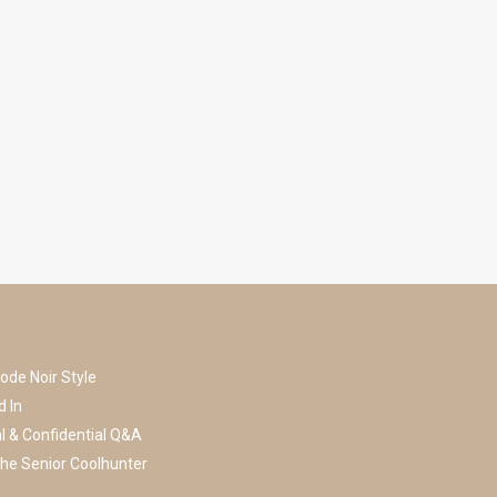
ode Noir Style
d In
l & Confidential Q&A
he Senior Coolhunter