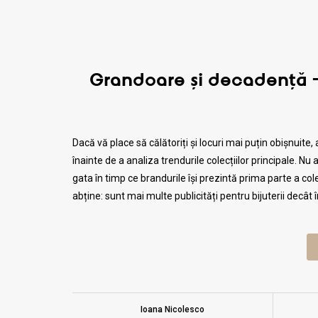
Grandoare și decadență – 
Dacă vă place să călătoriți și locuri mai puțin obișnuit
înainte de a analiza trendurile colecțiilor principale. Nu
gata în timp ce brandurile își prezintă prima parte a c
abține: sunt mai multe publicități pentru bijuterii decâ
Ioana Nicolesco