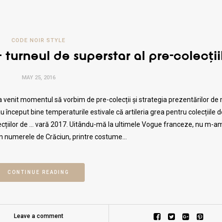
CODE NOIR STYLE
turneul de superstar al pre-colecții
MAY 25, 2016
e, a venit momentul să vorbim de pre-colecții și strategia prezentărilor d
 au început bine temperaturile estivale că artileria grea pentru colecțiile d
olecțiilor de … vară 2017. Uitându-mă la ultimele Vogue franceze, nu m-a
t în numerele de Crăciun, printre costume…
CONTINUE READING
Leave a comment