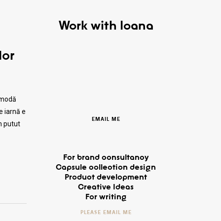
Work with Ioana
lor
e modă
e iarnă e
EMAIL ME
m putut
For brand consultancy
Capsule collection design
Product development
Creative Ideas
For writing
PLEASE EMAIL ME