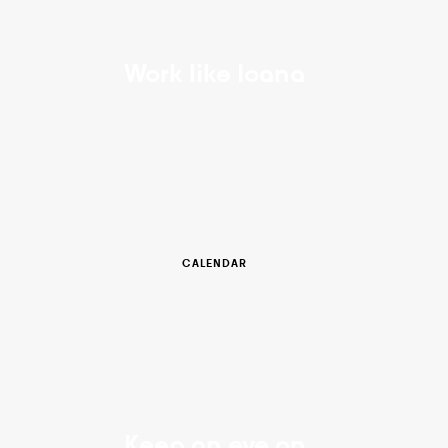
Work like Ioana
CALENDAR
Keep an eye on