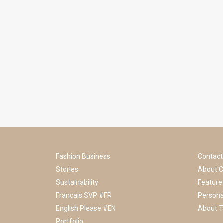
Fashion Business
Contact
Stories
About C
Sustainability
Feature
Français SVP #FR
Persona
English Please #EN
About T
Portfolio