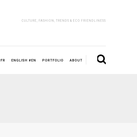
CULTURE, FASHION, TRENDS & ECO FRIENDLINESS
#FR
ENGLISH #EN
PORTFOLIO
ABOUT