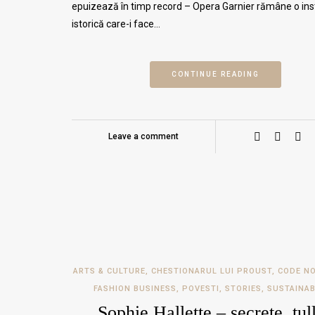
epuizează în timp record – Opera Garnier rămâne o inst
istorică care-i face…
CONTINUE READING
Leave a comment
ARTS & CULTURE
,
CHESTIONARUL LUI PROUST
,
CODE NO
FASHION BUSINESS
,
POVESTI
,
STORIES
,
SUSTAINAB
Sophie Hallette – secrete, tull