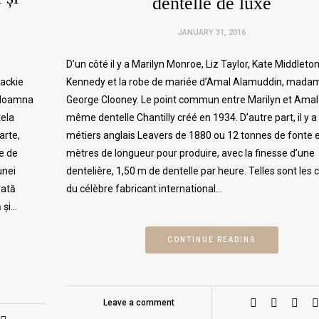
dentelle de luxe
JANUARY 31, 2016
D’un côté il y a Marilyn Monroe, Liz Taylor, Kate Middleton
Jackie
Kennedy et la robe de mariée d’Amal Alamuddin, mada
 doamna
George Clooney. Le point commun entre Marilyn et Amal
tela
même dentelle Chantilly créé en 1934. D’autre part, il y a 
arte,
métiers anglais Leavers de 1880 ou 12 tonnes de fonte e
e de
mètres de longueur pour produire, avec la finesse d’une
unei
dentelière, 1,50 m de dentelle par heure. Telles sont les 
rată
du célèbre fabricant international…
 și…
CONTINUE READING
Leave a comment