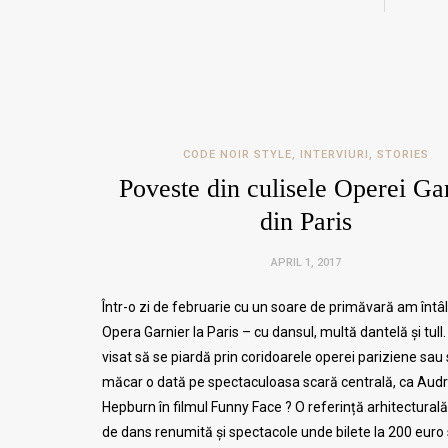
CODE NOIR STYLE
,
INTERVIURI
,
STORIES
Poveste din culisele Operei Ga
din Paris
APRIL 1, 2017
Într-o zi de februarie cu un soare de primăvară am întâl
Opera Garnier la Paris – cu dansul, multă dantelă și tull.
visat să se piardă prin coridoarele operei pariziene sau
măcar o dată pe spectaculoasa scară centrală, ca Aud
Hepburn în filmul Funny Face ? O referință arhitecturală
de dans renumită și spectacole unde bilete la 200 euro