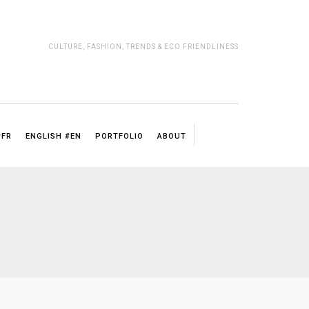
CULTURE, FASHION, TRENDS & ECO FRIENDLINESS
#FR
ENGLISH #EN
PORTFOLIO
ABOUT