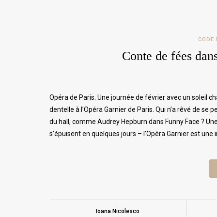
CODE 
Conte de fées dans
Opéra de Paris. Une journée de février avec un soleil
dentelle à l’Opéra Garnier de Paris. Qui n’a rêvé de se p
du hall, comme Audrey Hepburn dans Funny Face ? Une é
s’épuisent en quelques jours – l’Opéra Garnier est une i
Ioana Nicolesco