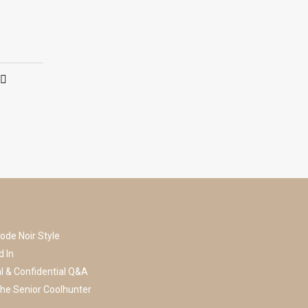
ode Noir Style
d In
l & Confidential Q&A
he Senior Coolhunter