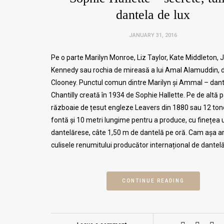
dantela de lux
JANUARY 31, 2016
Pe o parte Marilyn Monroe, Liz Taylor, Kate Middleton, 
Kennedy sau rochia de mireasă a lui Amal Alamuddin,
Clooney. Punctul comun dintre Marilyn și Ammal – dan
Chantilly creată în 1934 de Sophie Hallette. Pe de altă p
războaie de țesut engleze Leavers din 1880 sau 12 ton
fontă și 10 metri lungime pentru a produce, cu finețea 
dantelărese, câte 1,50 m de dantelă pe oră. Cam așa a
culisele renumitului producător internațional de dantelă
CONTINUE READING