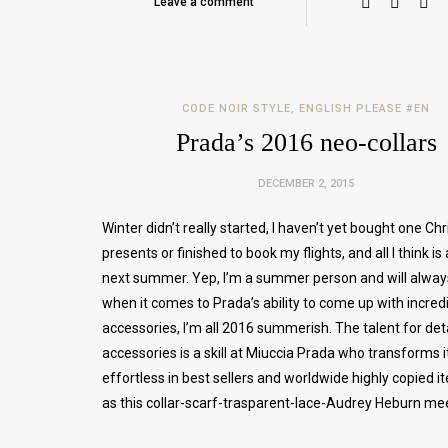
Leave a comment
CODE NOIR STYLE
,
ENGLISH PLEASE #EN
Prada’s 2016 neo-collars
DECEMBER 2, 2015
Winter didn’t really started, I haven’t yet bought one Ch
presents or finished to book my flights, and all I think is
next summer. Yep, I’m a summer person and will alway
when it comes to Prada’s ability to come up with incred
accessories, I’m all 2016 summerish. The talent for det
accessories is a skill at Miuccia Prada who transforms i
effortless in best sellers and worldwide highly copied i
as this collar-scarf-trasparent-lace-Audrey Heburn me