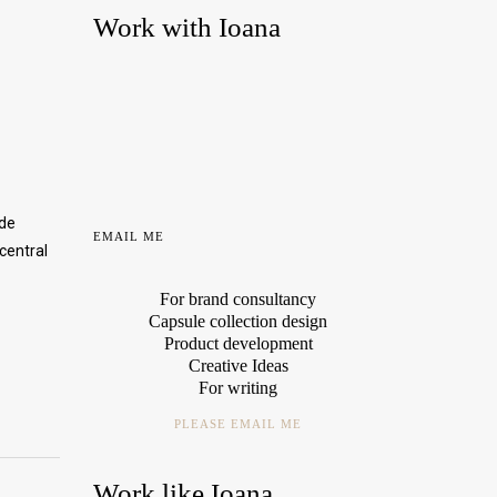
Work with Ioana
 de
EMAIL ME
 central
For brand consultancy
Capsule collection design
Product development
Creative Ideas
For writing
PLEASE EMAIL ME
Work like Ioana