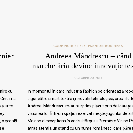
CODE NOIR STYLE
,
FASHION BUSINESS
rnier
Andreea Mândrescu – când
marchetăria devine innovație tex
OCTOBER 20, 2016
nire cu
În momentul în care industria fashion se orientează rep
 Cine n-a
sigur către smart textile și inovații tehnologice, creațiile t
 să urce
Andreei Mândrescu m-au surprins plăcut prin delicatețea
rey
viziunea lor. Într-un spațiu rezervat meșteșugurilor de art
, o școală
Maison d’exceptions în cadrul târgului Première Vision P
 se
atras atenția un stand cu un nume românesc, care părea