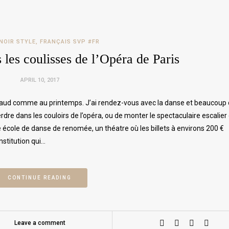
NOIR STYLE
,
FRANÇAIS SVP #FR
 les coulisses de l’Opéra de Paris
APRIL 10, 2017
 chaud comme au printemps. J’ai rendez-vous avec la danse et beaucoup
erdre dans les couloirs de l’opéra, ou de monter le spectaculaire escalier
cole de danse de renomée, un théatre où les billets à environs 200 €
nstitution qui…
CONTINUE READING
Leave a comment