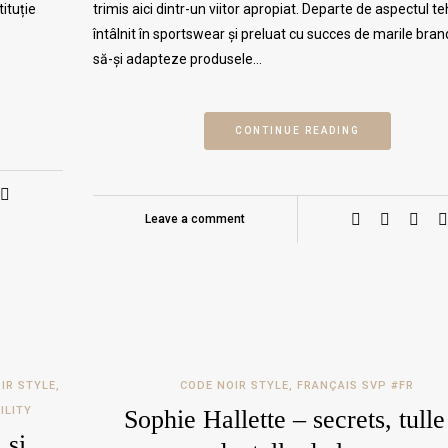
ituție
trimis aici dintr-un viitor apropiat. Departe de aspectul te
întâlnit în sportswear și preluat cu succes de marile bran
să-și adapteze produsele…
CONTINUE READING
Leave a comment
IR STYLE
,
CODE NOIR STYLE
,
FRANÇAIS SVP #FR
ILITY
Sophie Hallette – secrets, tulle
 și