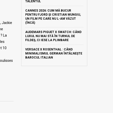
TALENTUL
CANNES 2026: CUM MĂ BUCUR
PENTRU FJORD ȘI CRISTIAN MUNGIU,
UN FILM PE CARE NU L-AM VĂZUT
, Jackie
(ÎNCĂ)
me
AUDEMARS PIGUET X SWATCH: CÂND
 ? La
LUXUL NU MAI STĂ ÎN TURNUL DE
FILDEȘ, CI IESE LA PLIMBARE
les
t 10
VERSACE X ROSENTHAL : CÂND
MINIMALISMUL GERMAN ÎNTÂLNEȘTE
BAROCUL ITALIAN
coulisses