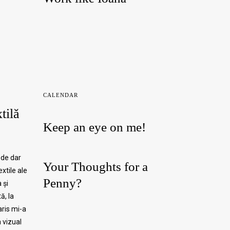
CALENDAR
tilă
Keep an eye on me!
ede dar
Your Thoughts for a
extile ale
Penny?
 și
ă, la
aris mi-a
 vizual