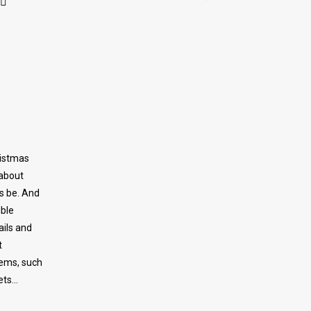
ristmas
 about
s be. And
ible
ails and
t
tems, such
ets…