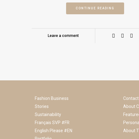
CONTINUE READING
Leave a comment
Fashion Business
Contact
Stories
About C
Sustainability
Feature
Français SVP #FR
Persona
English Please #EN
About T
Portfolio