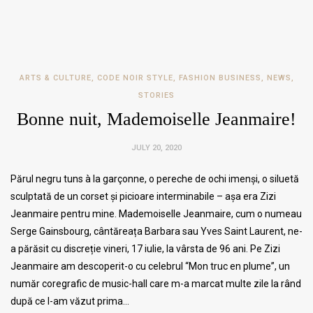
ARTS & CULTURE
,
CODE NOIR STYLE
,
FASHION BUSINESS
,
NEWS
,
STORIES
Bonne nuit, Mademoiselle Jeanmaire!
JULY 20, 2020
Părul negru tuns à la garçonne, o pereche de ochi imenși, o siluetă
sculptată de un corset și picioare interminabile – așa era Zizi
Jeanmaire pentru mine. Mademoiselle Jeanmaire, cum o numeau
Serge Gainsbourg, cântăreața Barbara sau Yves Saint Laurent, ne-
a părăsit cu discreție vineri, 17 iulie, la vârsta de 96 ani. Pe Zizi
Jeanmaire am descoperit-o cu celebrul “Mon truc en plume”, un
număr coregrafic de music-hall care m-a marcat multe zile la rând
după ce l-am văzut prima…