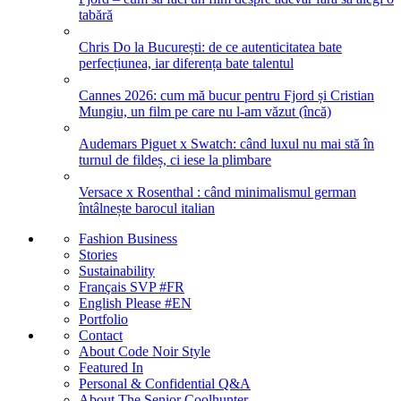
tabără
Chris Do la București: de ce autenticitatea bate
perfecțiunea, iar diferența bate talentul
Cannes 2026: cum mă bucur pentru Fjord și Cristian
Mungiu, un film pe care nu l-am văzut (încă)
Audemars Piguet x Swatch: când luxul nu mai stă în
turnul de fildeș, ci iese la plimbare
Versace x Rosenthal : când minimalismul german
întâlnește barocul italian
Fashion Business
Stories
Sustainability
Français SVP #FR
English Please #EN
Portfolio
Contact
About Code Noir Style
Featured In
Personal & Confidential Q&A
About The Senior Coolhunter