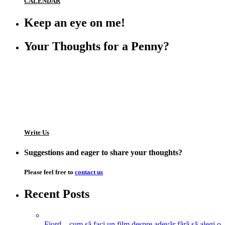
CALENDAR
Keep an eye on me!
Your Thoughts for a Penny?
Write Us
Suggestions and eager to share your thoughts?
Please feel free to
contact us
Recent Posts
Fjord – cum să faci un film despre adevăr fără să alegi o