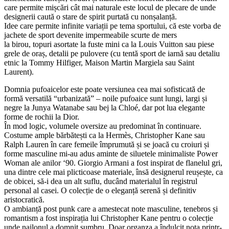
care permite mișcări cât mai naturale este locul de plecare de unde
designerii caută o stare de spirit purtată cu nonșalanță.
Idee care permite infinite variații pe tema sportului, că este vorba de
jachete de sport devenite impermeabile scurte de mers
la birou, topuri asortate la fuste mini ca la Louis Vuitton sau piese
grele de oraș, detalii pe pulovere (cu tentă sport de iarnă sau detaliu
etnic la Tommy Hilfiger, Maison Martin Margiela sau Saint
Laurent).
Domnia pufoaicelor este poate versiunea cea mai sofisticată de
formă versatilă “urbanizată” – noile pufoaice sunt lungi, largi și
negre la Junya Watanabe sau bej la Chloé, dar pot lua elegante
forme de rochii la Dior.
În mod logic, volumele oversize au predominat în continuare.
Costume ample bărbătești ca la Hermès, Christopher Kane sau
Ralph Lauren în care femeile împrumută și se joacă cu croiuri și
forme masculine mi-au adus aminte de siluetele minimaliste Power
Woman ale anilor ‘90. Giorgio Armani a fost inspirat de flanelul gri,
una dintre cele mai plicticoase materiale, însă designerul reușește, ca
de obicei, să-i dea un alt suflu, ducând materialul în registrul
personal al casei. O colecție de o eleganță serenă și definitiv
aristocratică.
O ambianță post punk care a amestecat note masculine, tenebros și
romantism a fost inspirația lui Christopher Kane pentru o colecție
unde nailonul a domnit sumbru. Doar organza a îndulcit nota printr-