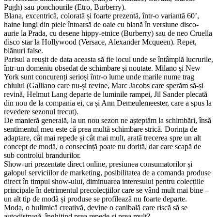
Pugh) sau ponchourile (Etro, Burberry).
Blana, excentrică, colorată și foarte prezentă, într-o variantă 60’,
haine lungi din piele întoarsă de oaie cu blană în versiune disco-
aurie la Prada, cu desene hippy-etnice (Burberry) sau de neo Cruella
disco star la Hollywood (Versace, Alexander Mcqueen). Repet,
blănuri false.
Parisul a reușit de data aceasta să fie locul unde se întâmplă lucrurile,
într-un domeniu obsedat de schimbare și noutate. Milano și New
York sunt concurenți serioși într-o lume unde marile nume trag
chiulul (Galliano care nu-și revine, Marc Jacobs care sperăm să-și
revină, Helmut Lang departe de luminile rampei, Jil Sander plecată
din nou de la compania ei, ca și Ann Demeulemeester, care a spus la
revedere sezonul trecut).
De manieră generală, la un nou sezon ne așteptăm la schimbări, însă
sentimentul meu este că prea multă schimbare strică. Dorința de
adaptare, cât mai repede și cât mai mult, arată trecerea spre un alt
concept de modă, o consecință poate nu dorită, dar care scapă de
sub controlul brandurilor.
Show-uri prezentate direct online, presiunea consumatorilor și
galopul serviciilor de marketing, posibilitatea de a comanda produse
direct în timpul show-ului, diminuarea interesului pentru colecțiile
principale în detrimentul precolecțiilor care se vând mult mai bine –
un alt tip de modă și produse se profilează nu foarte departe.
Moda, o bulimică creativă, devine o canibală care riscă să se
autodistrugă, înghițind prea repede și prea mult?