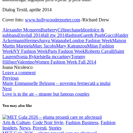
Dialog Textil, aprilie 2014
Cover foto:
www.hollywoodreporter.com
/Richard Drew
Alexander Mcqueen
Burberry
Céline
chanel
dior
dolce &
gabbana
Etro
fall 2014
fall rtw 2014
fashion
Gareth Pugh
Gucci
Haider
Ackermann
Hermes
Junya Watanabe
London Fashion Week
Maison
Martin Margiela
Marc Jacobs
Mary Katranzou
Milan Fashion
Week
NY Fashion Week
Paris Fashion Week
Roberto Cavalli
Saint
Laurent
Sonia Rykiel
stella mccartney
Tommy
Hilfiger
Valentino
Women Fashion Week Fall 2014
Ioana Nicolesco
Leave a comment
Previous
Marie Emmanuelle Belzung – povestea fermecată a inului
Next
Love is in the air – strange but famous couples
You may also like
Arts & Culture
,
Code Noir Style
,
Fashion Business
,
Fashion
Insiders
,
News
,
Povesti
,
Stories