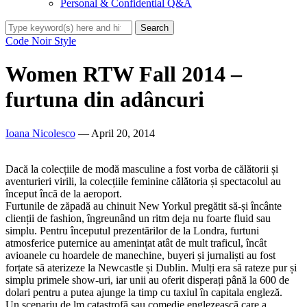
Personal & Confidential Q&A
Code Noir Style
Women RTW Fall 2014 –
furtuna din adâncuri
Ioana Nicolesco
— April 20, 2014
Dacă la colecțiile de modă masculine a fost vorba de călătorii și
aventurieri virili, la colecțiile feminine călătoria și spectacolul au
început încă de la aeroport.
Furtunile de zăpadă au chinuit New Yorkul pregătit să-și încânte
clienții de fashion, îngreunând un ritm deja nu foarte fluid sau
simplu. Pentru începutul prezentărilor de la Londra, furtuni
atmosferice puternice au amenințat atât de mult traficul, încât
avioanele cu hoardele de manechine, buyeri și jurnaliști au fost
forțate să aterizeze la Newcastle și Dublin. Mulți era să rateze pur și
simplu primele show-uri, iar unii au oferit disperați până la 600 de
dolari pentru a putea ajunge la timp cu taxiul în capitala engleză.
Un scenariu de lm catastrofă sau comedie englezească care a