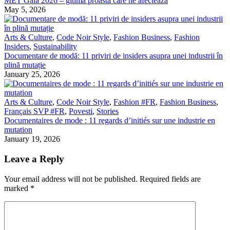
MET Gala 2026 – gluma proastă care ne afectează
May 5, 2026
Arts & Culture
,
Code Noir Style
,
Fashion Business
,
Fashion
Insiders
,
Sustainability
Documentare de modă: 11 priviri de insiders asupra unei industrii în
plină mutație
January 25, 2026
Arts & Culture
,
Code Noir Style
,
Fashion #FR
,
Fashion Business
,
Français SVP #FR
,
Povesti
,
Stories
Documentaires de mode : 11 regards d’initiés sur une industrie en
mutation
January 19, 2026
Leave a Reply
Your email address will not be published.
Required fields are
marked
*