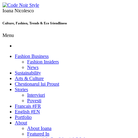
Ioana Nicolesco
Culture, Fashion, Trends & Eco friendliness
Menu
Fashion Business
Fashion Insiders
News
Sustainability
Arts & Culture
Chestionarul lui Proust
Stories
Interviuri
Povesti
Français #FR
English #EN
Portfolio
About
About Ioana
Featured In