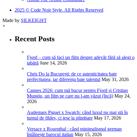
2025 © Code Noir Style. All Rights Reserved
Made by
SILKEIGHT
×
Recent Posts
Fjord – cum să faci un film despre adevăr fără să alegi o
tabără
June 14, 2026
Chris Do la București: de ce autenticitatea bate
perfecțiunea, iar diferența bate talentul
May 31, 2026
Cannes 2026: cum mă bucur pentru Fjord și Cristian
Mungiu, un film pe care nu l-am văzut (încă)
May 24,
2026
Audemars Piguet x Swatch: când luxul nu mai stă în
turnul de fildeș, ci iese la plimbare
May 17, 2026
Versace x Rosenthal : când minimalismul german
întâlnește barocul italian
May 15, 2026