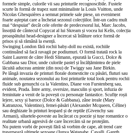
formele simple, culorile vii sau printurile recognoscibile. Fustele
scurte în formă de trapez sunt minimaliste la Louis Vuitton, unde
Nicolas Ghesquières a semnat primele sale piese, un eveniment
foarte așteptat care a încheiat sezonul colecțiilor. Într-un cadru mult
mai “despuiat” decât cele oferite de predecesorul lui, Marc Jacobs,
însoțită de cântecul Copycat al lui Skream și vocea lui Kelis, colecția
proaspătului head-designer a încercat să înlăture orice formă de
prisos și să rămână la esență.
Swinging London fără rochii baby-doll nu există, rochiile
continuând să facă ravagii pe podiumuri. O formă tratată rock la
Saint Laurent de către Hedi Slimann, epurată la Gucci, Dolce &
Gabbana sau Dior, unde culorile pastel și încălțămintea de piele
lăcuită aduceau aminte (din nou) de Twiggy sau Jane Birkin.
Pe lângă invazia de printuri florale domesticite cu păsări, fluturi sau
animale, noutatea sezonului au fost printurile total look pentru rochii
fluide sub genunchi ca la Valentino, Diane von Furstenberg sau,
evident, Prada. Între army, oversize, masculin și sport, infuzia de
feminitate a venit de la povești cu personaje fantastice. Scufițe roșii
lejere, sexy și baroce (Dolce & Gabbana), zâne ireale (Mary
Katranzou, Valentino), femei-păsări (Alexander Mcqueen, Céline)
sau deghizate în printuri leopard și de reptile (Givenchy sau
Armani), siluetele-poveste au încărcat cu poezie și tușe romantice o
realitate urbană agresivă de care încercăm să ne protejăm.
Nu putem vorbi de povești fără să vorbim de cape, alt trend care
traversează ultimele sezoane (Junya Watanabe, Cavalli, Gareth