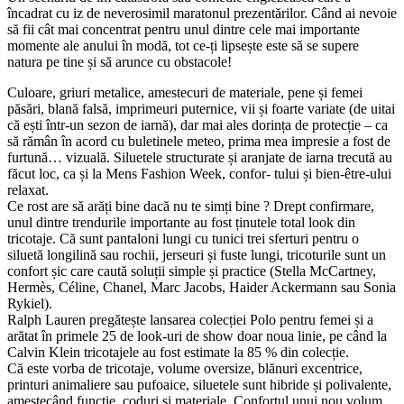
încadrat cu iz de neverosimil maratonul prezentărilor. Când ai nevoie
să fii cât mai concentrat pentru unul dintre cele mai importante
momente ale anului în modă, tot ce-ți lipsește este să se supere
natura pe tine și să arunce cu obstacole!
Culoare, griuri metalice, amestecuri de materiale, pene și femei
păsări, blană falsă, imprimeuri puternice, vii și foarte variate (de uitai
că ești într-un sezon de iarnă), dar mai ales dorința de protecție – ca
să rămân în acord cu buletinele meteo, prima mea impresie a fost de
furtună… vizuală. Siluetele structurate și aranjate de iarna trecută au
făcut loc, ca și la Mens Fashion Week, confor- tului și bien-être-ului
relaxat.
Ce rost are să arăți bine dacă nu te simți bine ? Drept confirmare,
unul dintre trendurile importante au fost ținutele total look din
tricotaje. Că sunt pantaloni lungi cu tunici trei sferturi pentru o
siluetă longilină sau rochii, jerseuri și fuste lungi, tricoturile sunt un
confort șic care caută soluții simple și practice (Stella McCartney,
Hermès, Céline, Chanel, Marc Jacobs, Haider Ackermann sau Sonia
Rykiel).
Ralph Lauren pregătește lansarea colecției Polo pentru femei și a
arătat în primele 25 de look-uri de show doar noua linie, pe când la
Calvin Klein tricotajele au fost estimate la 85 % din colecție.
Că este vorba de tricotaje, volume oversize, blănuri excentrice,
printuri animaliere sau pufoaice, siluetele sunt hibride și polivalente,
amestecând funcție, coduri și materiale. Confortul unui nou volum