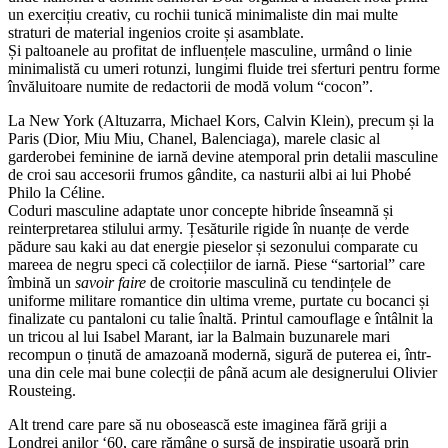
un exercițiu creativ, cu rochii tunică minimaliste din mai multe
straturi de material ingenios croite și asamblate.
Și paltoanele au profitat de influențele masculine, urmând o linie
minimalistă cu umeri rotunzi, lungimi fluide trei sferturi pentru forme
învăluitoare numite de redactorii de modă volum “cocon”.
La New York (Altuzarra, Michael Kors, Calvin Klein), precum și la
Paris (Dior, Miu Miu, Chanel, Balenciaga), marele clasic al
garderobei feminine de iarnă devine atemporal prin detalii masculine
de croi sau accesorii frumos gândite, ca nasturii albi ai lui Phobé
Philo la Céline.
Coduri masculine adaptate unor concepte hibride înseamnă și
reinterpretarea stilului army. Țesăturile rigide în nuanțe de verde
pădure sau kaki au dat energie pieselor și sezonului comparate cu
mareea de negru speci că colecțiilor de iarnă. Piese “sartorial” care
îmbină un
savoir faire
de croitorie masculină cu tendințele de
uniforme militare romantice din ultima vreme, purtate cu bocanci și
finalizate cu pantaloni cu talie înaltă. Printul camouflage e întâlnit la
un tricou al lui Isabel Marant, iar la Balmain buzunarele mari
recompun o ținută de amazoană modernă, sigură de puterea ei, într-
una din cele mai bune colecții de până acum ale designerului Olivier
Rousteing.
Alt trend care pare să nu obosească este imaginea fără griji a
Londrei anilor ‘60, care rămâne o sursă de inspirație ușoară prin