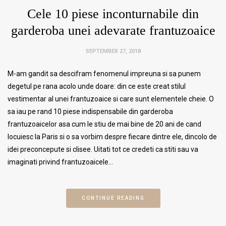
Cele 10 piese inconturnabile din
garderoba unei adevarate frantuzoaice
SEPTEMBER 27, 2018
M-am gandit sa descifram fenomenul impreuna si sa punem
degetul pe rana acolo unde doare: din ce este creat stilul
vestimentar al unei frantuzoaice si care sunt elementele cheie. O
sa iau pe rand 10 piese indispensabile din garderoba
frantuzoaicelor asa cum le stiu de mai bine de 20 ani de cand
locuiesc la Paris si o sa vorbim despre fiecare dintre ele, dincolo de
idei preconcepute si clisee. Uitati tot ce credeti ca stiti sau va
imaginati privind frantuzoaicele…
CONTINUE READING