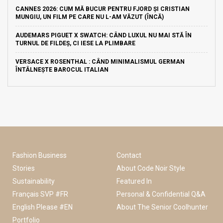
CANNES 2026: CUM MĂ BUCUR PENTRU FJORD ȘI CRISTIAN
MUNGIU, UN FILM PE CARE NU L-AM VĂZUT (ÎNCĂ)
AUDEMARS PIGUET X SWATCH: CÂND LUXUL NU MAI STĂ ÎN
TURNUL DE FILDEȘ, CI IESE LA PLIMBARE
VERSACE X ROSENTHAL : CÂND MINIMALISMUL GERMAN
ÎNTÂLNEȘTE BAROCUL ITALIAN
Fashion Business
Contact
Stories
About Code Noir Style
Sustainability
Featured In
Français SVP #FR
Personal & Confidential Q&A
English Please #EN
About The Senior Coolhunter
Portfolio