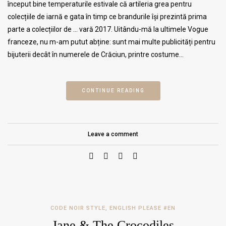
început bine temperaturile estivale că artileria grea pentru
colecțiile de iarnă e gata în timp ce brandurile își prezintă prima
parte a colecțiilor de … vară 2017. Uitându-mă la ultimele Vogue
franceze, nu m-am putut abține: sunt mai multe publicități pentru
bijuterii decât în numerele de Crăciun, printre costume…
CONTINUE READING
Leave a comment
CODE NOIR STYLE
,
ENGLISH PLEASE #EN
Jane & The Crocodiles