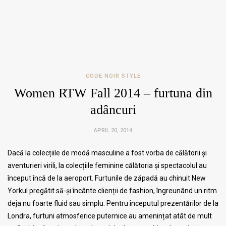
CODE NOIR STYLE
Women RTW Fall 2014 – furtuna din
adâncuri
APRIL 20, 2014
Dacă la colecțiile de modă masculine a fost vorba de călătorii și
aventurieri virili, la colecțiile feminine călătoria și spectacolul au
început încă de la aeroport. Furtunile de zăpadă au chinuit New
Yorkul pregătit să-și încânte clienții de fashion, îngreunând un ritm
deja nu foarte fluid sau simplu. Pentru începutul prezentărilor de la
Londra, furtuni atmosferice puternice au amenințat atât de mult