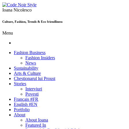
Ioana Nicolesco
Culture, Fashion, Trends & Eco friendliness
Menu
Fashion Business
Fashion Insiders
News
Sustainability
Arts & Culture
Chestionarul lui Proust
Stories
Interviuri
Povesti
Français #FR
English #EN
Portfolio
About
About Ioana
Featured In