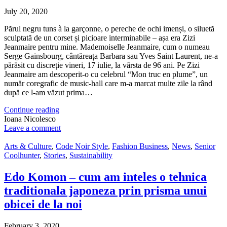
July 20, 2020
Părul negru tuns à la garçonne, o pereche de ochi imenși, o siluetă
sculptată de un corset și picioare interminabile – așa era Zizi
Jeanmaire pentru mine. Mademoiselle Jeanmaire, cum o numeau
Serge Gainsbourg, cântăreața Barbara sau Yves Saint Laurent, ne-a
părăsit cu discreție vineri, 17 iulie, la vârsta de 96 ani. Pe Zizi
Jeanmaire am descoperit-o cu celebrul “Mon truc en plume”, un
număr coregrafic de music-hall care m-a marcat multe zile la rând
după ce l-am văzut prima…
Continue reading
Ioana Nicolesco
Leave a comment
Arts & Culture
,
Code Noir Style
,
Fashion Business
,
News
,
Senior
Coolhunter
,
Stories
,
Sustainability
Edo Komon – cum am inteles o tehnica
traditionala japoneza prin prisma unui
obicei de la noi
February 3, 2020