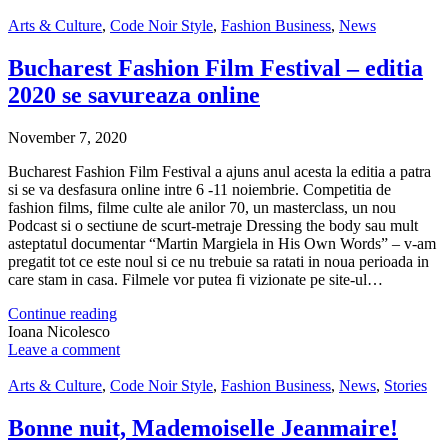
Arts & Culture
,
Code Noir Style
,
Fashion Business
,
News
Bucharest Fashion Film Festival – editia
2020 se savureaza online
November 7, 2020
Bucharest Fashion Film Festival a ajuns anul acesta la editia a patra
si se va desfasura online intre 6 -11 noiembrie. Competitia de
fashion films, filme culte ale anilor 70, un masterclass, un nou
Podcast si o sectiune de scurt-metraje Dressing the body sau mult
asteptatul documentar “Martin Margiela in His Own Words” – v-am
pregatit tot ce este noul si ce nu trebuie sa ratati in noua perioada in
care stam in casa. Filmele vor putea fi vizionate pe site-ul…
Continue reading
Ioana Nicolesco
Leave a comment
Arts & Culture
,
Code Noir Style
,
Fashion Business
,
News
,
Stories
Bonne nuit, Mademoiselle Jeanmaire!