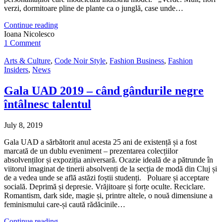
verzi, dormitoare pline de plante ca o junglă, case unde…
Continue reading
Ioana Nicolesco
1 Comment
Arts & Culture
,
Code Noir Style
,
Fashion Business
,
Fashion
Insiders
,
News
Gala UAD 2019 – când gândurile negre
întâlnesc talentul
July 8, 2019
Gala UAD a sărbătorit anul acesta 25 ani de existență și a fost
marcată de un dublu eveniment – prezentarea colecțiilor
absolvenților și expoziția aniversară. Ocazie ideală de a pătrunde în
viitorul imaginat de tinerii absolvenți de la secția de modă din Cluj și
de a vedea unde se află astăzi foștii studenți. Poluare și acceptare
socială. Deprimă și depresie. Vrăjitoare și forțe oculte. Reciclare.
Romantism, dark side, magie și, printre altele, o nouă dimensiune a
feminismului care-și caută rădăcinile…
Continue reading