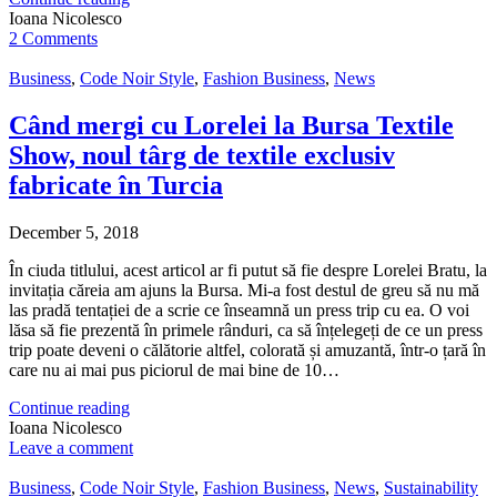
Ioana Nicolesco
2 Comments
Business
,
Code Noir Style
,
Fashion Business
,
News
Când mergi cu Lorelei la Bursa Textile
Show, noul târg de textile exclusiv
fabricate în Turcia
December 5, 2018
În ciuda titlului, acest articol ar fi putut să fie despre Lorelei Bratu, la
invitația căreia am ajuns la Bursa. Mi-a fost destul de greu să nu mă
las pradă tentației de a scrie ce înseamnă un press trip cu ea. O voi
lăsa să fie prezentă în primele rânduri, ca să înțelegeți de ce un press
trip poate deveni o călătorie altfel, colorată și amuzantă, într-o țară în
care nu ai mai pus piciorul de mai bine de 10…
Continue reading
Ioana Nicolesco
Leave a comment
Business
,
Code Noir Style
,
Fashion Business
,
News
,
Sustainability