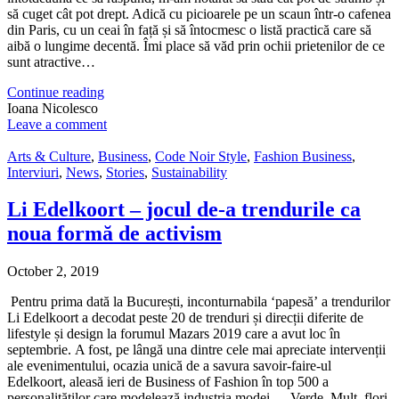
să cuget cât pot drept. Adică cu picioarele pe un scaun într-o cafenea
din Paris, cu un ceai în față și să întocmesc o listă practică care să
aibă o lungime decentă. Îmi place să văd prin ochii prietenilor de ce
sunt atractive…
Continue reading
Ioana Nicolesco
Leave a comment
Arts & Culture
,
Business
,
Code Noir Style
,
Fashion Business
,
Interviuri
,
News
,
Stories
,
Sustainability
Li Edelkoort – jocul de-a trendurile ca
noua formă de activism
October 2, 2019
Pentru prima dată la București, inconturnabila ‘papesă’ a trendurilor
Li Edelkoort a decodat peste 20 de trenduri și direcții diferite de
lifestyle și design la forumul Mazars 2019 care a avut loc în
septembrie. A fost, pe lângă una dintre cele mai apreciate intervenții
ale evenimentului, ocazia unică de a savura savoir-faire-ul
Edelkoort, aleasă ieri de Business of Fashion în top 500 a
personalităților care modelează industria modei. „Verde. Mult, flori