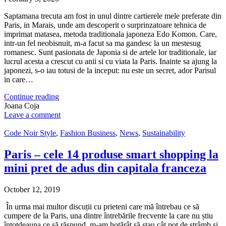
Saptamana trecuta am fost in unul dintre cartierele mele preferate din
Paris, in Marais, unde am descoperit o surprinzatoare tehnica de
imprimat matasea, metoda traditionala japoneza Edo Komon. Care,
intr-un fel neobisnuit, m-a facut sa ma gandesc la un mestesug
romanesc. Sunt pasionata de Japonia si de artele lor traditionale, iar
lucrul acesta a crescut cu anii si cu viata la Paris. Inainte sa ajung la
japonezi, s-o iau totusi de la inceput: nu este un secret, ador Parisul
in care…
Continue reading
Joana Coja
Leave a comment
Code Noir Style
,
Fashion Business
,
News
,
Sustainability
Paris – cele 14 produse smart shopping la
mini pret de adus din capitala franceza
October 12, 2019
În urma mai multor discuții cu prieteni care mă întrebau ce să
cumpere de la Paris, una dintre întrebările frecvente la care nu știu
întotdeauna ce să răspund, m-am hotărât să stau cât pot de strâmb și