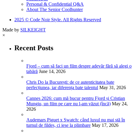
Personal & Confidential Q&A
About The Senior Coolhunter
2025 © Code Noir Style. All Rights Reserved
Made by
SILKEIGHT
×
Recent Posts
Fjord – cum să faci un film despre adevăr fără să alegi o
tabără
June 14, 2026
Chris Do la București: de ce autenticitatea bate
perfecțiunea, iar diferența bate talentul
May 31, 2026
Cannes 2026: cum mă bucur pentru Fjord și Cristian
Mungiu, un film pe care nu l-am văzut (încă)
May 24,
2026
Audemars Piguet x Swatch: când luxul nu mai stă în
turnul de fildeș, ci iese la plimbare
May 17, 2026