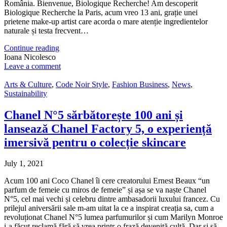
România. Bienvenue, Biologique Recherche! Am descoperit
Biologique Recherche la Paris, acum vreo 13 ani, grație unei
prietene make-up artist care acorda o mare atenție ingredientelor
naturale și testa frecvent…
Continue reading
Ioana Nicolesco
Leave a comment
Arts & Culture
,
Code Noir Style
,
Fashion Business
,
News
,
Sustainability
Chanel N°5 sărbătorește 100 ani și
lansează Chanel Factory 5, o experiență
imersivă pentru o colecție skincare
July 1, 2021
Acum 100 ani Coco Chanel îi cere creatorului Ernest Beaux “un
parfum de femeie cu miros de femeie” și așa se va naște Chanel
N°5, cel mai vechi și celebru dintre ambasadorii luxului francez. Cu
prilejul aniversării sale m-am uitat la ce a inspirat creația sa, cum a
revoluționat Chanel N°5 lumea parfumurilor și cum Marilyn Monroe
i-a făcut reclamă fără să vrea printr-o frază devenită cultă. Dar și să