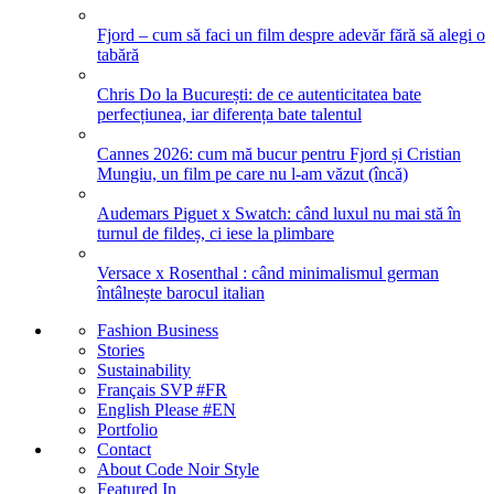
Fjord – cum să faci un film despre adevăr fără să alegi o
tabără
Chris Do la București: de ce autenticitatea bate
perfecțiunea, iar diferența bate talentul
Cannes 2026: cum mă bucur pentru Fjord și Cristian
Mungiu, un film pe care nu l-am văzut (încă)
Audemars Piguet x Swatch: când luxul nu mai stă în
turnul de fildeș, ci iese la plimbare
Versace x Rosenthal : când minimalismul german
întâlnește barocul italian
Fashion Business
Stories
Sustainability
Français SVP #FR
English Please #EN
Portfolio
Contact
About Code Noir Style
Featured In