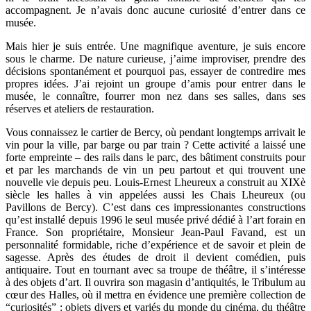
accompagnent. Je n’avais donc aucune curiosité d’entrer dans ce
musée.
Mais hier je suis entrée. Une magnifique aventure, je suis encore
sous le charme. De nature curieuse, j’aime improviser, prendre des
décisions spontanément et pourquoi pas, essayer de contredire mes
propres idées. J’ai rejoint un groupe d’amis pour entrer dans le
musée, le connaître, fourrer mon nez dans ses salles, dans ses
réserves et ateliers de restauration.
Vous connaissez le cartier de Bercy, où pendant longtemps arrivait le
vin pour la ville, par barge ou par train ? Cette activité a laissé une
forte empreinte – des rails dans le parc, des bâtiment construits pour
et par les marchands de vin un peu partout et qui trouvent une
nouvelle vie depuis peu. Louis-Ernest Lheureux a construit au XIXè
siècle les halles à vin appelées aussi les Chais Lheureux (ou
Pavillons de Bercy). C’est dans ces impressionantes constructions
qu’est installé depuis 1996 le seul musée privé dédié à l’art forain en
France. Son propriétaire, Monsieur Jean-Paul Favand, est un
personnalité formidable, riche d’expérience et de savoir et plein de
sagesse. Après des études de droit il devient comédien, puis
antiquaire. Tout en tournant avec sa troupe de théâtre, il s’intéresse
à des objets d’art. Il ouvrira son magasin d’antiquités, le Tribulum au
cœur des Halles, où il mettra en évidence une première collection de
“curiosités” : objets divers et variés du monde du cinéma, du théâtre