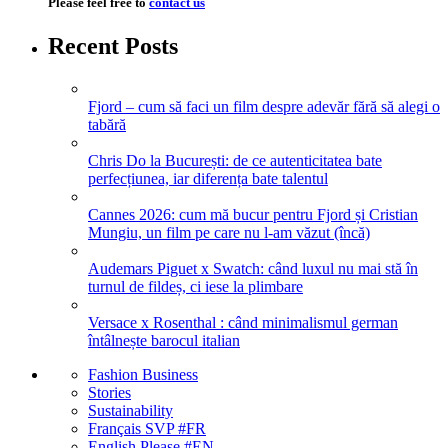
Please feel free to
contact us
Recent Posts
Fjord – cum să faci un film despre adevăr fără să alegi o
tabără
Chris Do la București: de ce autenticitatea bate
perfecțiunea, iar diferența bate talentul
Cannes 2026: cum mă bucur pentru Fjord și Cristian
Mungiu, un film pe care nu l-am văzut (încă)
Audemars Piguet x Swatch: când luxul nu mai stă în
turnul de fildeș, ci iese la plimbare
Versace x Rosenthal : când minimalismul german
întâlnește barocul italian
Fashion Business
Stories
Sustainability
Français SVP #FR
English Please #EN