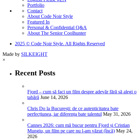
Portfolio
Contact
About Code Noir Style
Featured In
Personal & Confidential Q&A
About The Senior Coolhunter
2025 © Code Noir Style. All Rights Reserved
Made by
SILKEIGHT
×
Recent Posts
Fjord – cum să faci un film despre adevăr fără să alegi o
tabără
June 14, 2026
Chris Do la București: de ce autenticitatea bate
perfecțiunea, iar diferența bate talentul
May 31, 2026
Cannes 2026: cum mă bucur pentru Fjord și Cristian
Mungiu, un film pe care nu l-am văzut (încă)
May 24,
2026