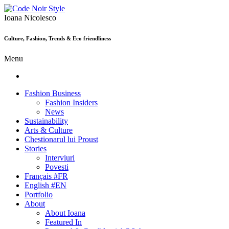
Ioana Nicolesco
Culture, Fashion, Trends & Eco friendliness
Menu
Fashion Business
Fashion Insiders
News
Sustainability
Arts & Culture
Chestionarul lui Proust
Stories
Interviuri
Povesti
Français #FR
English #EN
Portfolio
About
About Ioana
Featured In