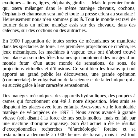
exotiques – lions, tigres, éléphants, girafes… Mais le premier forain
qui osera mélanger dans le même manège chevaux, cochons,
éléphants et chameaux sera hué et toute la presse criera au scandale !
Heureusement nous n’en sommes plus là. Tout le monde est ravi de
tourner dans un même manège assis sur des chevaux, dans des
calèches, sur des cochons ou des autruches.
En 1900 l’apparition de toutes sortes de mécanismes se manifeste
dans les spectacles de foire. Les premières projections de cinéma, les
jeux mécaniques, les machines à vapeur, tous ont d’abord trouvé
leur place au sein des fêtes foraines qui montraient des images d’un
monde futur, d’un autre monde de sensations, de sons, de
projections virtuelles et d’illusions. Ce sont bien les forains qui ont
apporté au grand public les découvertes, une grande opération
(commerciale) de vulgarisation de la science et de la technique qui a
eu succès grâce à leur caractère sensationnel.
Des manèges mécaniques, des appareils hydrauliques, des poupées à
cames qui fonctionnent ont été à notre disposition. Mes amis se
disputent les places avec leurs enfants. Avez-vous vu le formidable
manège de vélocipèdes de 1897 ? Nous avons avancé à grande
vitesse (soit disant à la force de nos seuls mollets, mais en fait par
une machine d’origine anglaise). Son état actuel a été le résultat
d’exceptionnelles recherches “d’archéologie” foraine et sa
restauration a demandé 25 000 heures de travail, mais il est tout