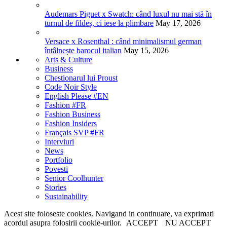
Audemars Piguet x Swatch: când luxul nu mai stă în
turnul de fildeș, ci iese la plimbare
May 17, 2026
Versace x Rosenthal : când minimalismul german
întâlnește barocul italian
May 15, 2026
Arts & Culture
Business
Chestionarul lui Proust
Code Noir Style
English Please #EN
Fashion #FR
Fashion Business
Fashion Insiders
Français SVP #FR
Interviuri
News
Portfolio
Povesti
Senior Coolhunter
Stories
Sustainability
Acest site foloseste cookies. Navigand in continuare, va exprimati
acordul asupra folosirii cookie-urilor.
ACCEPT
NU ACCEPT