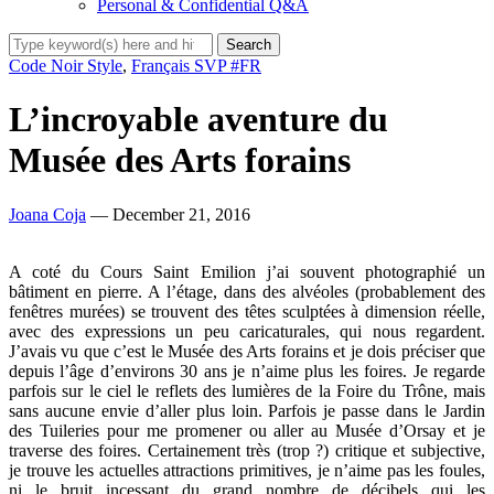
Personal & Confidential Q&A
Code Noir Style
,
Français SVP #FR
L’incroyable aventure du
Musée des Arts forains
Joana Coja
— December 21, 2016
A coté du Cours Saint Emilion j’ai souvent photographié un
bâtiment en pierre. A l’étage, dans des alvéoles (probablement des
fenêtres murées) se trouvent des têtes sculptées à dimension réelle,
avec des expressions un peu caricaturales, qui nous regardent.
J’avais vu que c’est le Musée des Arts forains et je dois préciser que
depuis l’âge d’environs 30 ans je n’aime plus les foires. Je regarde
parfois sur le ciel le reflets des lumières de la Foire du Trône, mais
sans aucune envie d’aller plus loin. Parfois je passe dans le Jardin
des Tuileries pour me promener ou aller au Musée d’Orsay et je
traverse des foires. Certainement très (trop ?) critique et subjective,
je trouve les actuelles attractions primitives, je n’aime pas les foules,
ni le bruit incessant du grand nombre de décibels qui les