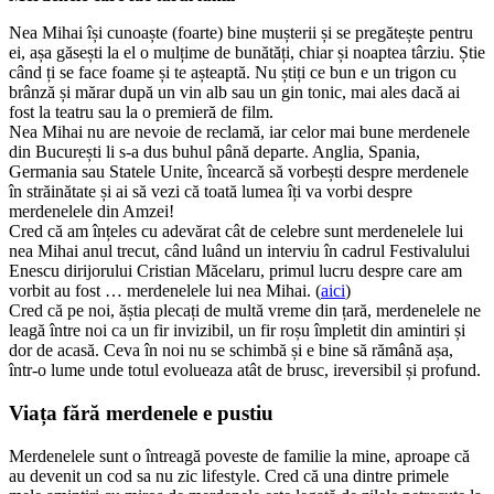
Nea Mihai își cunoaște (foarte) bine mușterii și se pregătește pentru
ei, așa găsești la el o mulțime de bunătăți, chiar și noaptea târziu. Știe
când ți se face foame și te așteaptă. Nu știți ce bun e un trigon cu
brânză și mărar după un vin alb sau un gin tonic, mai ales dacă ai
fost la teatru sau la o premieră de film.
Nea Mihai nu are nevoie de reclamă, iar celor mai bune merdenele
din București li s-a dus buhul până departe. Anglia, Spania,
Germania sau Statele Unite, încearcă să vorbești despre merdenele
în străinătate și ai să vezi că toată lumea îți va vorbi despre
merdenelele din Amzei!
Cred că am înțeles cu adevărat cât de celebre sunt merdenelele lui
nea Mihai anul trecut, când luând un interviu în cadrul Festivalului
Enescu dirijorului Cristian Măcelaru, primul lucru despre care am
vorbit au fost … merdenelele lui nea Mihai. (
aici
)
Cred că pe noi, ăștia plecați de multă vreme din țară, merdenelele ne
leagă între noi ca un fir invizibil, un fir roșu împletit din amintiri și
dor de acasă. Ceva în noi nu se schimbă și e bine să rămână așa,
într-o lume unde totul evolueaza atât de brusc, ireversibil și profund.
Viața fără merdenele e pustiu
Merdenelele sunt o întreagă poveste de familie la mine, aproape că
au devenit un cod sa nu zic lifestyle. Cred că una dintre primele