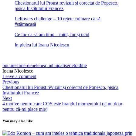
Chestionarul lui Proust revizuit și corectat de Popesco,
pisica Institutului Francez
Leftovers challenge – 10 rețete culinare ca să
#stămacasă
Ce fac ca să am timp – mint, fur și ucid
In pielea lui Ioana Nicolescu
bucuresti
merdenele
nea mihai
patiserie
traditie
Ioana Nicolesco
Leave a comment
Previous
Chestionarul lui Proust revizuit și corectat de Popesco, pisica
Institutului Francez
Next
4 motive pentru care COS este brandul momentului (și nu doar
pentru că-mi place mie)
You may also like