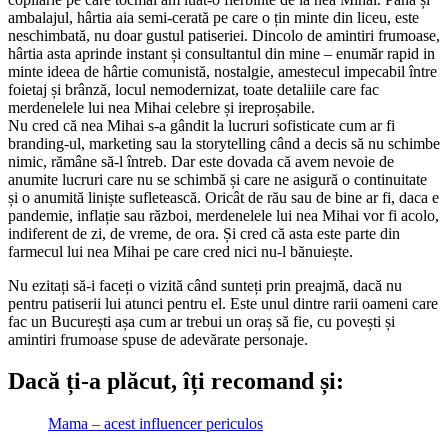
ambalajul, hârtia aia semi-cerată pe care o țin minte din liceu, este
neschimbată, nu doar gustul patiseriei. Dincolo de amintiri frumoase,
hârtia asta aprinde instant și consultantul din mine – enumăr rapid in
minte ideea de hârtie comunistă, nostalgie, amestecul impecabil între
foietaj și brânză, locul nemodernizat, toate detaliile care fac
merdenelele lui nea Mihai celebre și ireproșabile.
Nu cred că nea Mihai s-a gândit la lucruri sofisticate cum ar fi
branding-ul, marketing sau la storytelling când a decis să nu schimbe
nimic, rămâne să-l întreb. Dar este dovada că avem nevoie de
anumite lucruri care nu se schimbă și care ne asigură o continuitate
și o anumită liniște sufletească. Oricât de rău sau de bine ar fi, daca e
pandemie, inflație sau război, merdenelele lui nea Mihai vor fi acolo,
indiferent de zi, de vreme, de ora. Și cred că asta este parte din
farmecul lui nea Mihai pe care cred nici nu-l bănuiește.
Nu ezitați să-i faceți o vizită când sunteți prin preajmă, dacă nu
pentru patiserii lui atunci pentru el. Este unul dintre rarii oameni care
fac un București așa cum ar trebui un oraș să fie, cu povești și
amintiri frumoase spuse de adevărate personaje.
Dacă ți-a plăcut
, î
ț
i recomand și:
Mama – acest influencer periculos