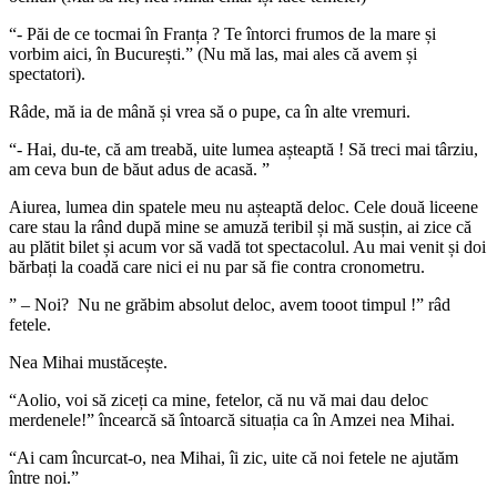
“- Păi de ce tocmai în Franța ? Te întorci frumos de la mare și
vorbim aici, în București.” (Nu mă las, mai ales că avem și
spectatori).
Râde, mă ia de mână și vrea să o pupe, ca în alte vremuri.
“- Hai, du-te, că am treabă, uite lumea așteaptă ! Să treci mai târziu,
am ceva bun de băut adus de acasă. ”
Aiurea, lumea din spatele meu nu așteaptă deloc. Cele două liceene
care stau la rând după mine se amuză teribil și mă susțin, ai zice că
au plătit bilet și acum vor să vadă tot spectacolul. Au mai venit și doi
bărbați la coadă care nici ei nu par să fie contra cronometru.
” – Noi? Nu ne grăbim absolut deloc, avem tooot timpul !” râd
fetele.
Nea Mihai mustăcește.
“Aolio, voi să ziceți ca mine, fetelor, că nu vă mai dau deloc
merdenele!” încearcă să întoarcă situația ca în Amzei nea Mihai.
“Ai cam încurcat-o, nea Mihai, îi zic, uite că noi fetele ne ajutăm
între noi.”