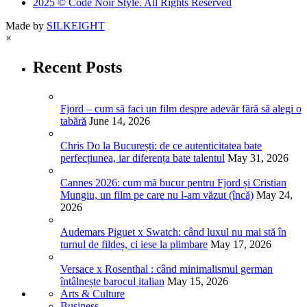
2025 © Code Noir Style. All Rights Reserved
Made by
SILKEIGHT
×
Recent Posts
Fjord – cum să faci un film despre adevăr fără să alegi o
tabără
June 14, 2026
Chris Do la București: de ce autenticitatea bate
perfecțiunea, iar diferența bate talentul
May 31, 2026
Cannes 2026: cum mă bucur pentru Fjord și Cristian
Mungiu, un film pe care nu l-am văzut (încă)
May 24,
2026
Audemars Piguet x Swatch: când luxul nu mai stă în
turnul de fildeș, ci iese la plimbare
May 17, 2026
Versace x Rosenthal : când minimalismul german
întâlnește barocul italian
May 15, 2026
Arts & Culture
Business