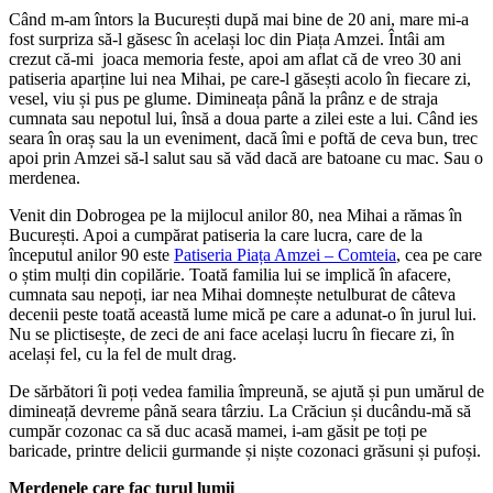
Când m-am întors la București după mai bine de 20 ani, mare mi-a
fost surpriza să-l găsesc în același loc din Piața Amzei. Întâi am
crezut că-mi joaca memoria feste, apoi am aflat că de vreo 30 ani
patiseria aparține lui nea Mihai, pe care-l găsești acolo în fiecare zi,
vesel, viu și pus pe glume. Dimineața până la prânz e de straja
cumnata sau nepotul lui, însă a doua parte a zilei este a lui. Când ies
seara în oraș sau la un eveniment, dacă îmi e poftă de ceva bun, trec
apoi prin Amzei să-l salut sau să văd dacă are batoane cu mac. Sau o
merdenea.
Venit din Dobrogea pe la mijlocul anilor 80, nea Mihai a rămas în
București. Apoi a cumpărat patiseria la care lucra, care de la
începutul anilor 90 este
Patiseria Piața Amzei – Comteia
, cea pe care
o știm mulți din copilărie. Toată familia lui se implică în afacere,
cumnata sau nepoți, iar nea Mihai domnește netulburat de câteva
decenii peste toată această lume mică pe care a adunat-o în jurul lui.
Nu se plictisește, de zeci de ani face același lucru în fiecare zi, în
același fel, cu la fel de mult drag.
De sărbători îi poți vedea familia împreună, se ajută și pun umărul de
dimineață devreme până seara târziu. La Crăciun și ducându-mă să
cumpăr cozonac ca să duc acasă mamei, i-am găsit pe toți pe
baricade, printre delicii gurmande și niște cozonaci grăsuni și pufoși.
Merdenele care fac turul lumii