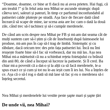
“Doamne, doamne, ce bine ar fi dacă nu ai avea prieten. Hai fugi, că
am treabă !” și în felul asta nea Mihai se ascunde strategic după
câteva tavi, saleuri și pateuri, în timp ce parfumul inconfundabil al
patiseriei calde plutește pe stradă. Așa face de fiecare dată când
încearcă să scape de mine, iar scena asta are loc cam o dată la două
zile, când trec să-l tachinez și să-i cumpăr merdenele.
De când am scris despre nea Mihai pe FB și mi-am dat seama cât de
mulți suntem care să-l știm și cât de înnebuniți după faimoasele lui
produse, mi-am pus în cap să-l trag de limbă. Sistematic și cu
răbdare, dacă oricum trec des prin fața patiseriei lui. Încă nu îmi
reușește foarte bine să-l fac să vorbească, dar nu mă las. Așa nea
Mihai mi-a mărturisit că nu a schimbat rețeta foietajului cu brânză
din anii 80, de când a început să lucreze la patiserie. Și îl cred. Ba
chiar mi-a povestit că a dat-o și la alții ca să facă merdenele, le-a
spus exact ce și cum și tot nu le-au ieșit cum îi ies lui. Nu a înțeles de
ce. Așa că o să-l rog o dată să mă lase să fac și eu o merdenea să-i
înțeleg secretul.
Nea Mihai și merdenelele lui vestite peste șapte mari și șapte țări
De unde vii, nea Mihai?