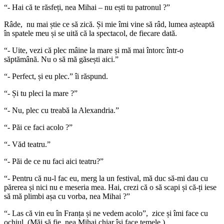
“- Hai că te răsfeți, nea Mihai – nu ești tu patronul ?”
Râde, nu mai știe ce să zică. Și mie îmi vine să râd, lumea așteaptă
în spatele meu și se uită că la spectacol, de fiecare dată.
“- Uite, vezi că plec mâine la mare și mă mai întorc într-o
săptămână. Nu o să mă găsești aici.”
“- Perfect, și eu plec.” îi răspund.
“- Și tu pleci la mare ?”
“- Nu, plec cu treabă la Alexandria.”
“- Păi ce faci acolo ?”
“- Văd teatru.”
“- Păi de ce nu faci aici teatru?”
“- Pentru că nu-l fac eu, merg la un festival, mă duc să-mi dau cu
părerea și nici nu e meseria mea. Hai, crezi că o să scapi și că-ți iese
să mă plimbi așa cu vorba, nea Mihai ?”
“- Las că vin eu în Franța și ne vedem acolo”, zice și îmi face cu
ochiul. (Măi să fie, nea Mihai chiar își face temele.)