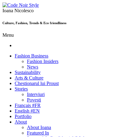
Ioana Nicolesco
Culture, Fashion, Trends & Eco friendliness
Menu
Fashion Business
Fashion Insiders
News
Sustainability
Arts & Culture
Chestionarul lui Proust
Stories
Interviuri
Povesti
Français #FR
English #EN
Portfolio
About
About Ioana
Featured In