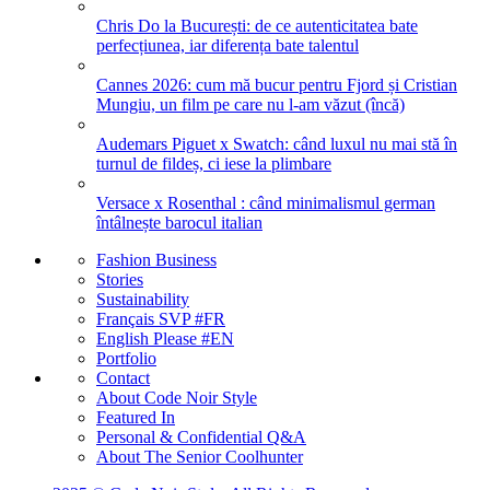
Chris Do la București: de ce autenticitatea bate
perfecțiunea, iar diferența bate talentul
Cannes 2026: cum mă bucur pentru Fjord și Cristian
Mungiu, un film pe care nu l-am văzut (încă)
Audemars Piguet x Swatch: când luxul nu mai stă în
turnul de fildeș, ci iese la plimbare
Versace x Rosenthal : când minimalismul german
întâlnește barocul italian
Fashion Business
Stories
Sustainability
Français SVP #FR
English Please #EN
Portfolio
Contact
About Code Noir Style
Featured In
Personal & Confidential Q&A
About The Senior Coolhunter