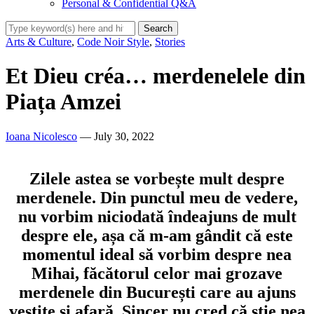
Personal & Confidential Q&A
Arts & Culture
,
Code Noir Style
,
Stories
Et Dieu créa… merdenelele din
Piața Amzei
Ioana Nicolesco
— July 30, 2022
Zilele astea se vorbește mult despre
merdenele. Din punctul meu de vedere,
nu vorbim niciodată îndeajuns de mult
despre ele, așa că m-am gândit că este
momentul ideal să vorbim despre nea
Mihai, făcătorul celor mai grozave
merdenele din București care au ajuns
vestite și afară. Sincer nu cred că știe nea