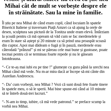
Mihai cât de mult se vorbește despre ele
în străinătate. Sau la mine
î
n familie.
Îl știu pe nea Mihai de când eram copil, când locuiam în spatele
Bisericii Italiene și traversam Piață Amzei ca să ajung la orele de
desen, sculptura sau pictură de la Tonitza unde eram elevă. Întârziam
la școală pentru că mă opream să văd cum se fac merdenelele și
eram în stare să aștept și 20 minute ca să prind una proaspăt scoasă
din cuptor. Apoi mai dădeam o fugă și în pauză, merdenele erau
câteodată “prânzul” și mi se păreau cele mai bune și gustoase, poate
tocmai pentru că se terminau foarte repede și nu le găseam
întotdeauna.
“- Ce te-aș mai iubi eu pe tine !” glumește cu gura până la urechi nea
Mihai când mă vede. Nu m-ar mira dacă ar începe să-mi cânte din
Aurelian Andreescu.
“- Da’ cum vorbești, nea Mihai ? Vezi că sunt două fete foarte tinere
în spatele meu, o să le sperii. Mai bine spune-mi când ai 10 minute
să te întreb două-trei lucruri.”
“- N-am io timp, iubire, că mă vede patronul.” se preface scump la
vorbă nea Mihai.