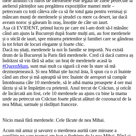
mele amintiri cu miros de merdenele este legată de zilele petrecute la
atelierul părinților sau pregătirea expozițiilor mamei mele –
petreceam cu toții câteva zile ca să fie totul gata pentru vernisaj și
mâncam munți de merdenele și ștrudel cu mere ca desert, iar dacă
aveam noroc și găseam în oraș, însoțite de câte un iaurt.
Așa că EVIDENT, primul lucru pe care mi l-am dorit să-l mănânc
când am ajuns la București după foarte mulți ani, au fost merdenele
și o sticlă de iaurt, spre mirarea prietenilor și familiei care se gândeau
la tot feluri de locuri elegante și foarte chic.
Dacă nu știați, merdenele la noi în familie se importă. Nu există
drum de la București la Paris fără merdenele. Cred că dacă cumva aș
îndrăzni să vin fără să aduc un braț de merdenele acasă la
#QueenMum
, sunt mai mult ca sigură că este în stare să mă
dezmoștenească. Și nea Mihai știe lucrul ăsta, îi spun cu o zi înainte
când am zbor și mă așteaptă să trec înainte de aeroport să cumpăr
întotdeauna câte 10 merdenele, să le aibă mama proaspete 4 ore mai
târziu și să le împărțim cu prietenii. Anul trecut de Crăciun, și oricât
de încărcată am fost, cele 10 merdenele au ajuns cu bine la mama
unde au petrecut un Crăciun foarte plăcut alături de cozonacul de la
nea Mihai, sarmale și răsfățuri franceze.
Nicio masă fără merdenele. Cele făcute de nea Mihai.
Acum mă amuz și savurez o merdenea aurită care miroase a
copilărie pe care tocmai am luat-o fierbinte de la nea Mihai. Până și