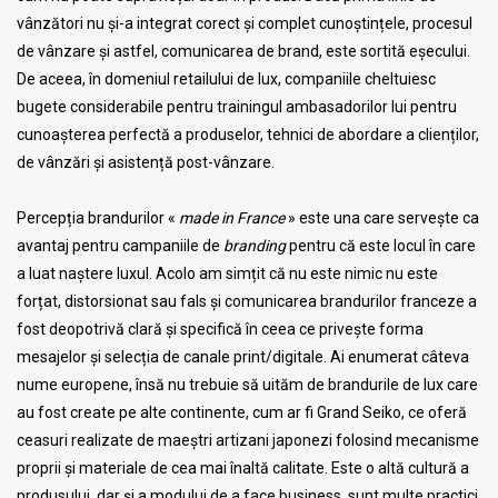
vânzători nu și-a integrat corect și complet cunoștințele, procesul
de vânzare și astfel, comunicarea de brand, este sortită eșecului.
De aceea, în domeniul retailului de lux, companiile cheltuiesc
bugete considerabile pentru trainingul ambasadorilor lui pentru
cunoașterea perfectă a produselor, tehnici de abordare a clienților,
de vânzări și asistență post-vânzare.
Percepția brandurilor «
made in France
» este una care servește ca
avantaj pentru campaniile de
branding
pentru că este locul în care
a luat naștere luxul. Acolo am simțit că nu este nimic nu este
forțat, distorsionat sau fals și comunicarea brandurilor franceze a
fost deopotrivă clară și specifică în ceea ce privește forma
mesajelor și selecția de canale print/digitale. Ai enumerat câteva
nume europene, însă nu trebuie să uităm de brandurile de lux care
au fost create pe alte continente, cum ar fi Grand Seiko, ce oferă
ceasuri realizate de maeștri artizani japonezi folosind mecanisme
proprii și materiale de cea mai înaltă calitate. Este o altă cultură a
produsului, dar și a modului de a face business, sunt multe practici