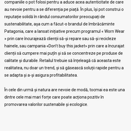
companiile o pot folosi pentru a aduce acea autenticitate de care
au nevoie pentru a se diferenția pe piață. În plus, își pot construi o
reputație solidă în rândul consumatorilor preocupați de
sustenabilitate, așa cum a făcut-o brandul de îmbrăcăminte
Patagonia, care a lansat inițiative precum programul « Worn Wear
» prin care încurajează clienții să-și repare sau să-și recicleze
hainele, sau campania «Don’t buy this jacket» prin care a încurajat
clienții să cumpere mai puțîn și să se concentreze pe produse de
calitate și durabile. Retailul trebuie să înțeleagă că aceasta este
realitatea, nu doar un trend, și să găsească soluții rapide pentru a
se adapta și a-și asigura profitabilitatea.
În cele din urmă și natura are nevoie de modă, tocmai ea este una
dintre cele mai mari forțe care poate acționa pozitiv în
promovarea valorilor sustenabile și ecologice.