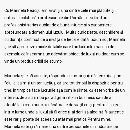
Cu Marinela Neacșu am avut și una dintre cele mai plăcute și
naturale colaborări profesionale din România, ea fiind un
profesionist serios dublat de o bună intuiție și o cunoaștere
aprofundată a domeniului luxului. Multă curiozitate, deschidere și
cu dorința continuă de a învăța de fiecare dată lucruri noi, Marinela
știe să aprecieze micile detaliile care fac lucrurile mari, ca de
exemplu ce înseamnă un adevărat obiect de lux și nu doar cum se
vinde un produs oribil de scump.
Marinela știe să asculte, răspunde cu umor și îți dă senzația, prin
felul ei calm și un ton jucăuș, că are tot timpul la dispoziție pentru
tine, în timp ce face lucrurile așa cum le simte, că este vorba de un
interviu, de a schimba paradigma într-un business sau de a fi
atentă la a crea principii sănătoase de viață cu și pentru fiica ei.
Într-o lume unde ai luxul să fii orice ți-ai dori, să alegi să fii autentic
este rar și poate de aceea cu atât mai prețios.Pentru mine,
Marinela este și rămâne una dintre persoanele din industrie pe