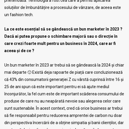
prietenoasă. Tehnologia a fost cea care a permis aplicarea
soluțiilor de îmbunătățire a procesului de vânzare, de aceea este
un fashion tech.
La ce este esențial să se gândească un bun marketer în 2023 ?
Dacă ai putea propune o schimbare majoră sau o direcție în
care crezi foarte mult pentru un business în 2024, care ar fi
aceea și de ce ?
Un bun marketer în 2023 ar trebui să se gândească la 2024 și chiar
mai departe 🙂 Există deja rapoarte de piață care concluzionează
că 43% din consumatorii generației Z cu vârstă cuprinsă între 16 și
25 de ani spun că este important pentru ei să ajute mediul
înconjurător, la fel cum este de important scăderea consumului de
produse de care nu au neapărată nevoie sau alegerea celor care
sunt sustenabile. În acest context, cred că orice business ar trebui
să fie responsabil pentru reducerea amprentei de carbon nu doar
din perspectiva încercării de a obține simpatia și banii clienților, dar