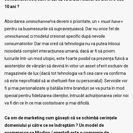
10 ani ?
Abordarea
ominichannel
va deveni o prioritate, un «
must have
»
pentru ca businessurile să supraviețuiască. Dar nu orice fel de
omnichannel
, ci modelul creionat specific după nevoile
consumatorilor. Dar mai cred că tehnologia nu va putea înlocui
niciodată complet interacțiunea umană; dacă ar fi să privim
lucrurile într-un mod utopic, este foarte posibil ca prezența fizică a
asistenților de vânzări să devină în viitor un asset oferit exclusiv de
magazinele de lux (dacă tot tehnologia va fi cea care va confirma
că este neprofitabil să ai cheltuieli fixe cu personalul). Serviciile vor
fi și mai personalizate și bătălia între branduri se va purta în mod
special pentru fidelizarea clienților, întrucât achiziționarea celor noi
va fi din ce în ce mai costisitoare și mai dificilă.
Ca om de marketing cum găsești că se schimbă cerințele
domeniului și către ce ne îndreptăm ? Un model de
ecommerce ca Modivo / epantofi este o companie de