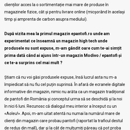
clienților acces la o sortimentație mai mare de produse în
magazinele fizice, cât și pentru livrare online (micșorând în același
timp și amprenta de carbon asupra mediului).
După vizita mea la primul magazin epantofi.ro unde am
experimentat ce înseamnă un magazin high tech unde
produsele nu sunt expuse, m-am gândit oare cum te-ai simțit
prima dată când ai ajuns într-un magazin Modivo / epantofi și
ce te-a surprins cel mai mult ?
Știam că nu voi găsi produsele expuse, însă lucrul asta nu m-a
împiedicat să nu fiu cel puțin suprinsă. În afară de ecranele digitale
informative din magazin, nimic nu arăta ca un magazin tradițional
de pantofi din România și conceptul urma să se deschidă și la noi
în nici 6 luni. Recunosc că dialogul meu interior a început cu un
«Aoleu!». Apoi, m-am uitat atentă nu numai la numărul mare de
clienți din magazin care probau pantofi (raportat la traficul destul
de redus din mall), dar și la cât de mulțumiți păreau că pot proba