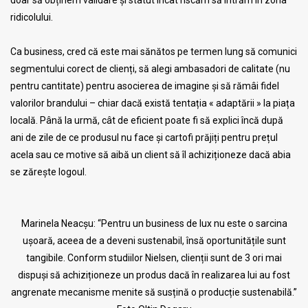
doar să obținem validare și statut încât riscăm să intrăm în zona
ridicolului.
Ca business, cred că este mai sănătos pe termen lung să comunici
segmentului corect de clienți, să alegi ambasadori de calitate (nu
pentru cantitate) pentru asocierea de imagine și să rămâi fidel
valorilor brandului – chiar dacă există tentația « adaptării » la piața
locală. Până la urmă, cât de eficient poate fi să explici încă după
ani de zile de ce produsul nu face și cartofi prăjiți pentru prețul
acela sau ce motive să aibă un client să îl achiziționeze dacă abia
se zărește logoul.
Marinela Neacșu: “Pentru un business de lux nu este o sarcina
ușoară, aceea de a deveni sustenabil, însă oportunitățile sunt
tangibile. Conform studiilor Nielsen, clienții sunt de 3 ori mai
dispuși să achiziționeze un produs dacă în realizarea lui au fost
angrenate mecanisme menite să susțină o producție sustenabilă.”