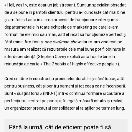
« Hell, yes ! », este doar un job stresant. Sunt un specialist obsedat
de a se pune în pantofii clientului pentru a-l cunoaște cât mai bine
și am folosit asta în a crea procese de funcționare inter și intra-
departamentale în toate echipele de marketing pe care le-am
format, fie ele mici sau mari, astfel încât să funcționeze perfect și
fără mine. Am fost și
one-(wo)man-show
dar m-am vindecat pe
măsură am realizat că rezultatele cele mai bune pot fi obținute în
interdependență (Stephen Covey explică asta foarte bine în
minunăția de carte « The 7 habits of highly effective people »).
Cred cu tărie în construcția proiectelor durabile și sănătoase, atât
pentru business, cât și pentru oameni și tot ceea ce ne înconjoară.
Sunt « susținătorul » (INFJ-T) într-o continuă formare și căutare a
perfecțiunii, centrat pe principii, în egală măsură intuitiv și realist,
un organizator precaut și consolidator al relațiilor pe termen lung.
Până la urmă, cât de eficient poate fi să