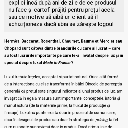
explici încă după ani de zile de ce produsul
nu face și cartofi prăjiți pentru prețul acela
sau ce motive să aibă un client să îl
achiziționeze dacă abia se zărește logoul.
Hermès, Baccarat, Rosenthal, Chaumet, Baume et Mercier sau
Chopard sunt câteva dintre brandurile cu care ai lucrat – care
au fost lucrurile importante pe care le-ai învățat despre lux și în
special despre luxul
Made in France
?
Luxul trebuie înțeles, acceptat și purtat natural. Orice altă formă
de a interacționa cu el se transformă în bâlci. Dincolo de percepția
generală că prețul este singurul indicator al unui produs de lux, am
învățat că în egală măsură sunt importante: conceptele, istoria și
manufactura (de la materiile prime, la fluxul de producție și
finisaje). Luxul nu poate exista doar în procesul de comunicare,
doar în designul de produs sau doar în strategia de
pricing
, la fel
cum nu poate supraviețui doar în produs. Dacă prima linie de