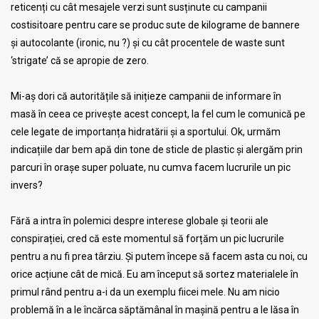
reticenți cu cât mesajele verzi sunt susținute cu campanii
costisitoare pentru care se produc sute de kilograme de bannere
și autocolante (ironic, nu ?) și cu cât procentele de waste sunt
‘strigate’ că se apropie de zero.
Mi-aș dori că autoritățile să inițieze campanii de informare în
masă în ceea ce privește acest concept, la fel cum le comunică pe
cele legate de importanța hidratării și a sportului. Ok, urmăm
indicațiile dar bem apă din tone de sticle de plastic și alergăm prin
parcuri în orașe super poluate, nu cumva facem lucrurile un pic
invers?
Fără a intra în polemici despre interese globale și teorii ale
conspirației, cred că este momentul să forțăm un pic lucrurile
pentru a nu fi prea târziu. Și putem începe să facem asta cu noi, cu
orice acțiune cât de mică. Eu am început să sortez materialele în
primul rând pentru a-i da un exemplu fiicei mele. Nu am nicio
problemă în a le încărca săptămânal în mașină pentru a le lăsa în