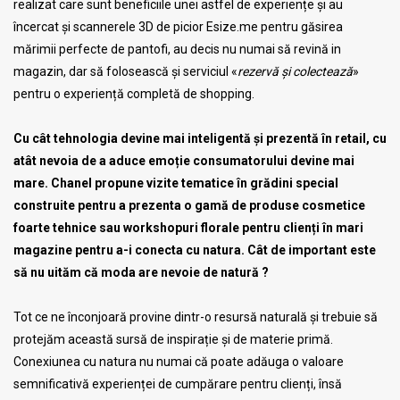
realizat care sunt beneficiile unei astfel de experiențe și au
încercat și scannerele 3D de picior Esize.me pentru găsirea
mărimii perfecte de pantofi, au decis nu numai să revină in
magazin, dar să folosească și serviciul «
rezervă și colectează
»
pentru o experiență completă de shopping.
Cu cât tehnologia devine mai inteligentă și prezentă în retail, cu
atât nevoia de a aduce emoție consumatorului devine mai
mare. Chanel propune vizite tematice în grădini special
construite pentru a prezenta o gamă de produse cosmetice
foarte tehnice sau workshopuri florale pentru clienți în mari
magazine pentru a-i conecta cu natura. Cât de important este
să nu uităm că moda are nevoie de natură ?
Tot ce ne înconjoară provine dintr-o resursă naturală și trebuie să
protejăm această sursă de inspirație și de materie primă.
Conexiunea cu natura nu numai că poate adăuga o valoare
semnificativă experienței de cumpărare pentru clienți, însă