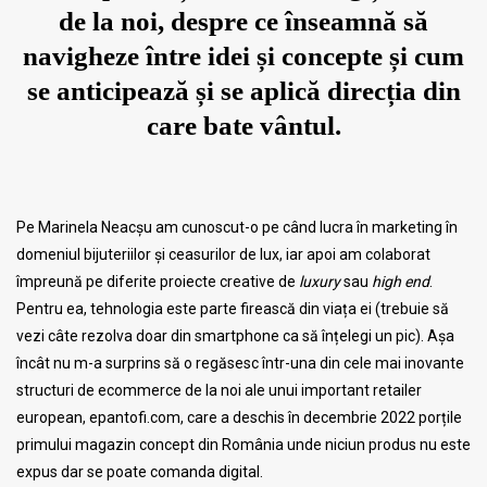
de la noi, despre ce înseamnă să
navigheze între idei și concepte și cum
se anticipează
ș
i se aplic
ă
direcția din
care bate vântul.
Pe Marinela Neacșu am cunoscut-o pe când lucra în marketing în
domeniul bijuteriilor și ceasurilor de lux, iar apoi am colaborat
împreună pe diferite proiecte creative de
luxury
sau
high end
.
Pentru ea, tehnologia este parte firească din viața ei (trebuie să
vezi câte rezolva doar din smartphone ca să înțelegi un pic). Așa
încât nu m-a surprins să o regăsesc într-una din cele mai inovante
structuri de ecommerce de la noi ale unui important retailer
european, epantofi.com, care a deschis în decembrie 2022 porțile
primului magazin concept din România unde niciun produs nu este
expus dar se poate comanda digital.