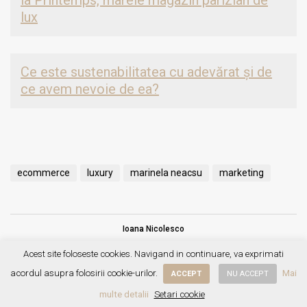
la Printemps, marele magazin parizian de
lux
Ce este sustenabilitatea cu adevărat și de
ce avem nevoie de ea?
ecommerce
luxury
marinela neacsu
marketing
Ioana Nicolesco
Acest site foloseste cookies. Navigand in continuare, va exprimati
Leave a comment
acordul asupra folosirii cookie-urilor.
Mai
ACCEPT
NU ACCEPT
multe detalii
Setari cookie