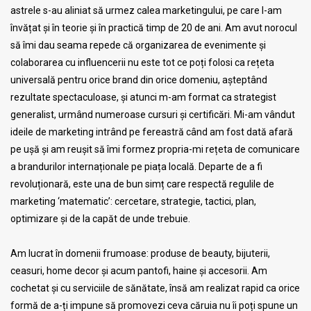
astrele s-au aliniat să urmez calea marketingului, pe care l-am
învățat și în teorie și în practică timp de 20 de ani. Am avut norocul
să îmi dau seama repede că organizarea de evenimente și
colaborarea cu influencerii nu este tot ce poți folosi ca rețeta
universală pentru orice brand din orice domeniu, așteptând
rezultate spectaculoase, și atunci m-am format ca strategist
generalist, urmând numeroase cursuri și certificări. Mi-am vândut
ideile de marketing intrând pe fereastră când am fost dată afară
pe ușă și am reușit să îmi formez propria-mi rețeta de comunicare
a brandurilor internaționale pe piața locală. Departe de a fi
revoluționară, este una de bun simț care respectă regulile de
marketing ‘matematic’: cercetare, strategie, tactici, plan,
optimizare și de la capăt de unde trebuie.
Am lucrat în domenii frumoase: produse de beauty, bijuterii,
ceasuri, home decor și acum pantofi, haine și accesorii. Am
cochetat și cu serviciile de sănătate, însă am realizat rapid ca orice
formă de a-ți impune să promovezi ceva căruia nu îi poți spune un