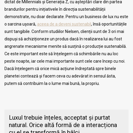
dictat de Millennials și Generația Z, cu așteptări clare din partea
brandurilor pentru inițiativele în direcția sustenabilității
demonstrate, nu doar declarate. Pentru un business de lux nu este
o sarcina ușoară,
aceea de a deveni sustenabil
, însă oportunitățile
sunt tangibile. Conform studiilor Nielsen, clienții sunt de 3 ori mai
dispuși să achiziționeze un produs dacă în realizarea lui au fost
angrenate mecanisme menite să susțină o producție sustenabilă.
Ce este important este să înțelegem că schimbările nu au loc
peste noapte, iar cele mai importante sunt cele care încep cu noi.
Dacă înțelegem că orice mică acțiune îndreptată spre binele
planetei contează și facem ceva cu adevărat in sensul ăsta,
putem să contribuim la o lume mai bună, la propriu.
Luxul trebuie înțeles, acceptat și purtat
natural. Orice altă formă de a interacționa
cu el se transformă în bâlci.