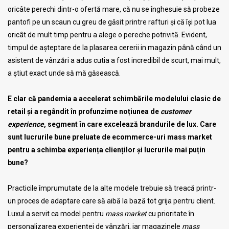
oricâte perechi dintr-o ofertă mare, că nu se înghesuie să probeze
pantofi pe un scaun cu greu de găsit printre rafturi și că își pot lua
oricât de mult timp pentru a alege o pereche potrivită. Evident,
timpul de așteptare de la plasarea cererii in magazin până când un
asistent de vânzări a adus cutia a fost incredibil de scurt, mai mult,
a știut exact unde să mă găsească.
E clar că pandemia a accelerat schimbările modelului clasic de
retail și a regândit în profunzime noțiunea de
customer
experience
, segment în care excelează brandurile de lux. Care
sunt lucrurile bune preluate de ecommerce-uri mass market
pentru a schimba experiența clienților și lucrurile mai puțin
bune?
Practicile împrumutate de la alte modele trebuie să treacă printr-
un proces de adaptare care să aibă la bază tot grija pentru client.
Luxul a servit ca model pentru
mass market
cu prioritate în
personalizarea experienței de vânzări, iar magazinele
mass