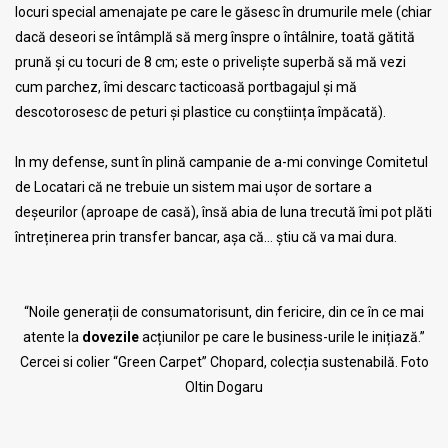
locuri special amenajate pe care le găsesc în drumurile mele (chiar
dacă deseori se întâmplă să merg înspre o întâlnire, toată gătită
prună și cu tocuri de 8 cm; este o priveliște superbă să mă vezi
cum parchez, îmi descarc tacticoasă portbagajul și mă
descotorosesc de peturi și plastice cu conștiința împăcată).
In my defense, sunt în plină campanie de a-mi convinge Comitetul
de Locatari că ne trebuie un sistem mai ușor de sortare a
deșeurilor (aproape de casă), însă abia de luna trecută îmi pot plăti
întreținerea prin transfer bancar, așa că… știu că va mai dura.
“Noile generații de consumatorisunt, din fericire, din ce în ce mai
atente la
dovezile
acțiunilor pe care le business-urile le inițiază.”
Cercei si colier “Green Carpet” Chopard, colecția sustenabilă. Foto
Oltin Dogaru