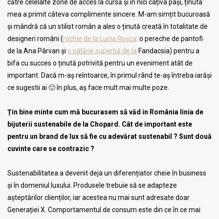
către celelalte zone de acces la cursă și în nici câțiva pași, ținuta
mea a primit câteva complimente sincere. M-am simțit bucuroasă
și mândră că un stilist român a ales o ținută creată în totalitate de
designeri români (
rochie de la Lucia Roșca,
o pereche de pantofi
de la Ana Pârvan și
o pălărie superbă de la
Fandacsia) pentru a
bifa cu succes o ținută potrivită pentru un eveniment atât de
important. Dacă m-aș reîntoarce, în primul rând te-aș întreba iarăși
ce sugestii ai 🙂 în plus, aș face mult mai multe poze.
Țin bine minte cum mă bucurasem să văd in România linia de
bijuterii sustenabile de la Chopard. Cât de important este
pentru un brand de lux să fie cu adevărat sustenabil ? Sunt două
cuvinte care se contrazic ?
Sustenabilitatea a devenit deja un diferențiator cheie în business
și în domeniul luxului. Produsele trebuie să se adapteze
așteptărilor clienților, iar acestea nu mai sunt adresate doar
Generației X. Comportamentul de consum este din ce în ce mai