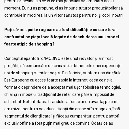
pentru că devine din ce în ce mai periculos să amânăm acest
moment. Eu nu aș propune, ci aș impune tuturor producătorilor să
contribuie în mod real la un viitor sănătos pentru noi și copiii noștri.
Poți să-mi spui te rog care au fost dificultățile cu care te-ai
confruntat pe piața locală legate de deschiderea unui model
foarte atipic de shopping?
Conceptul epantofi.ro/MODIVO este unul inovator și am fost
pregătiți să comunicăm deschis și clar beneficiile unei experiențe
noi de shopping clienților noștri. Din fericire, suntem una din țările
Est-Europene cu acces foarte rapid la internet, ceea ce ne-a
format o deprindere de a accepta mai ușor folosirea tehnologiei,
chiar și în modelul tradițional de retail care părea imposibil de
schimbat. Notoritetatea brandului a fost clar un avantaj pe care
am mizat pentru a ne aduce clienții din online și în magazin, însă
segmentul de clienții care își făceau cumpărături pentru pantofi
exclusiv offline a fost puțîn mai greu de convins. Odată ce au