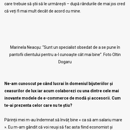
care trebuie să știi să le urmărești – după rândurile de mai jos cred
că veți fi mai mult decât de acord cu mine.
Marinela Neacșu: “Sunt un specialist obsedat de a se pune în
pantofii clientului pentru a-l cunoaște cât mai bine”. Foto Oltin
Dogaru
Ne-am cunoscut pe când lucrai în domeniul bijuteriilor și
ceasurilor de lux iar acum colaborezi cu una dintre cele mai
inovante modele de e-commerce de modă și accesorii. Cum
te-ai prezenta celor care nu te știu?
Părinții mei m-au îndemnat să învăț bine « ca să am salariu mare
». Eu m-am gândit că voi reuși să fac asta fiind economist și