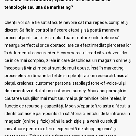
tehnologie sau una de marketing?
Clienții vor să le fie satisfăcute nevoile cât mai repede, complet și
discret. Să fie în control la fiecare etapă și să poată manevra
procesul printr-un click simplu. Toate feature-urile trebuie să
meargă perfect și orice obstacol are ca efect imediat pierderea lor
în detrimentul concurenței. E-commerce-ul cred că va deveni din
ce în ce mai complex, zilele în care deschideai un magazin online și
începeai să vinzi imediat sunt de mult apuse. Însă în marketing,
procesele vor rămâne la fel de simple: îți faci un research basic al
pieței, creionezi customer persona, stabilești tone-of-voice-ul și
documentezi detaliat un customer journey. Abia apoi pornești în
căutarea soluțiilor mai mult sau mai puțîn tehnice, bineînțeles, în
funcție de resurse și capacități. Modivo/epantofi.ro asta a făcut, a
identificat acele pain-points din călătoria clientului de la intrarea in
magazin (online și fizic) până la achiziție și a venit cu soluții
inovatoare pentru a oferi o experiență de shopping unică și