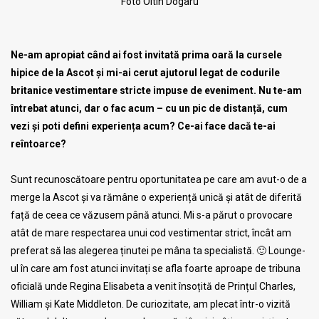
Foto Oltin Dogaru
Ne-am apropiat când ai fost invitată prima oară la cursele
hipice de la Ascot și mi-ai cerut ajutorul legat de codurile
britanice vestimentare stricte impuse de eveniment. Nu te-am
întrebat atunci, dar o fac acum – cu un pic de distanță, cum
vezi și poti defini experiența acum? Ce-ai face dacă te-ai
reîntoarce?
Sunt recunoscătoare pentru oportunitatea pe care am avut-o de a
merge la Ascot și va rămâne o experiență unică și atât de diferită
față de ceea ce văzusem până atunci. Mi s-a părut o provocare
atât de mare respectarea unui cod vestimentar strict, încât am
preferat să las alegerea ținutei pe mâna ta specialistă. 🙂 Lounge-
ul în care am fost atunci invitați se afla foarte aproape de tribuna
oficială unde Regina Elisabeta a venit însoțită de Prințul Charles,
William și Kate Middleton. De curiozitate, am plecat într-o vizită