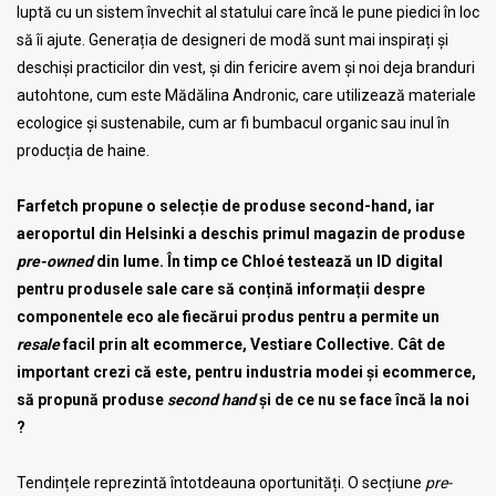
luptă cu un sistem învechit al statului care încă le pune piedici în loc
să îi ajute. Generația de designeri de modă sunt mai inspirați și
deschiși practicilor din vest, și din fericire avem și noi deja branduri
autohtone, cum este Mădălina Andronic, care utilizează materiale
ecologice și sustenabile, cum ar fi bumbacul organic sau inul în
producția de haine.
Farfetch propune o selecție de produse second-hand, iar
aeroportul din Helsinki a deschis primul magazin de produse
pre-owned
din lume. În timp ce Chloé testează un ID digital
pentru produsele sale care să conțină informații despre
componentele eco ale fiecărui produs pentru a permite un
resale
facil prin alt ecommerce, Vestiare Collective. Cât de
important crezi că este, pentru industria modei și ecommerce,
să propună produse
second hand
și de ce nu se face încă la noi
?
Tendințele reprezintă întotdeauna oportunități. O secțiune
pre-