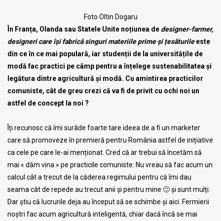
Foto Oltin Dogaru
În Franța, Olanda sau Statele Unite noțiunea de
designer-farmer
,
designeri care își fabrică singuri materiile prime și țesăturile
este
din ce în ce mai populară, iar studenții de la universitățile de
modă fac practici pe câmp pentru a înțelege sustenabilitatea și
legătura dintre agricultură și modă. Cu amintirea practicilor
comuniste, cât de greu crezi că va fi de privit cu ochi noi un
astfel de concept la noi ?
Îți recunosc că îmi surâde foarte tare ideea de a fi un marketer
care să promoveze în premieră pentru România astfel de inițiative
ca cele pe care le-ai menționat. Cred că ar trebui să încetăm să
mai « dăm vina » pe practicile comuniste. Nu vreau să fac acum un
calcul cât a trecut de la căderea regimului pentru că îmi dau
seama cât de repede au trecut anii și pentru mine 🙂 și sunt mulți.
Dar știu că lucrurile deja au început să se schimbe și aici. Fermierii
noștri fac acum agricultură inteligentă, chiar dacă încă se mai