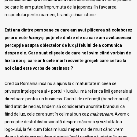
pe care le-am putea împrumuta de la japonezi în favoarea
respectului pentru oameni, brand și chiar istorie.
Ești una dintre persoane cu care am avut plăcerea să colaborez
pe proiecte
luxury
și puținele dintre ele cu care am avut aceeași
percepție asupra obiectelor de lux și felului de a comunica
despre ele. Care sunt clișeele de care ne lovim când vorbim de
lux la noi și care ar fi cele mai frecvente greșeli care se fac la
noi când este vorba de business ?
Cred că România încă nu a ajuns la o maturitate în ceea ce
privește înțelegerea și « portul » luxului, mă refer ca linii generale și
directoare pentru un business. Cadrul de referință (benchmarkul)
fiind atât de neclar, tindem să considerăm anumite branduri ca
fiind de lux, cele care sunt în cel mai bun caz
mainstream
. Avem o
percepție destul distorsionată despre mărimea și vizibilitatea
logo-ului, la fel cum folosim luxul nepermis de mult când vrem