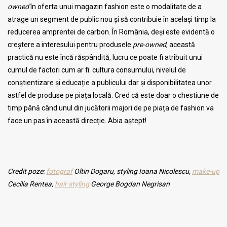
owned
în oferta unui magazin fashion este o modalitate de a
atrage un segment de public nou și să contribuie în același timp la
reducerea amprentei de carbon. În România, deși este evidentă o
creștere a interesului pentru produsele
pre-owned
, această
practică nu este încă răspândită, lucru ce poate fi atribuit unui
cumul de factori cum ar fi: cultura consumului, nivelul de
conștientizare și educație a publicului dar și disponibilitatea unor
astfel de produse pe piața locală. Cred că este doar o chestiune de
timp până când unul din jucătorii majori de pe piața de fashion va
face un pas în această direcție. Abia aștept!
Credit poze:
fotograf
Oltin Dogaru, styling Ioana Nicolescu,
make-up
Cecilia Rentea,
hair styling
George Bogdan Negrisan