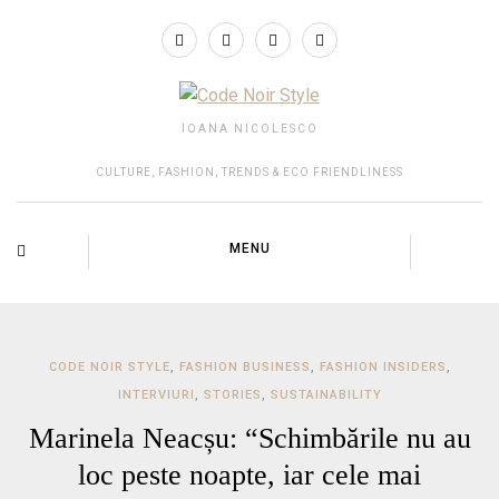
IOANA NICOLESCO
CULTURE, FASHION, TRENDS & ECO FRIENDLINESS
MENU
CODE NOIR STYLE
,
FASHION BUSINESS
,
FASHION INSIDERS
,
INTERVIURI
,
STORIES
,
SUSTAINABILITY
Marinela Neacșu: “Schimbările nu au
loc peste noapte, iar cele mai