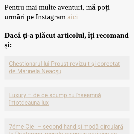
Pentru mai multe aventuri, m
ă
po
ț
i
urm
ă
ri pe Instagram
aici
Dacă ți-a plăcut articolul
, î
ț
i recomand
și:
Chestionarul lui Proust revizuit și corectat
de Marinela Neacşu
Luxury – de ce scump nu înseamnă
întotdeauna lux
7éme Ciel – second hand și modă circulară