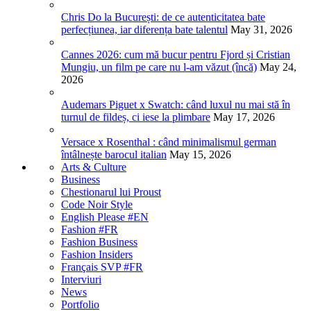
Chris Do la București: de ce autenticitatea bate
perfecțiunea, iar diferența bate talentul
May 31, 2026
Cannes 2026: cum mă bucur pentru Fjord și Cristian
Mungiu, un film pe care nu l-am văzut (încă)
May 24,
2026
Audemars Piguet x Swatch: când luxul nu mai stă în
turnul de fildeș, ci iese la plimbare
May 17, 2026
Versace x Rosenthal : când minimalismul german
întâlnește barocul italian
May 15, 2026
Arts & Culture
Business
Chestionarul lui Proust
Code Noir Style
English Please #EN
Fashion #FR
Fashion Business
Fashion Insiders
Français SVP #FR
Interviuri
News
Portfolio