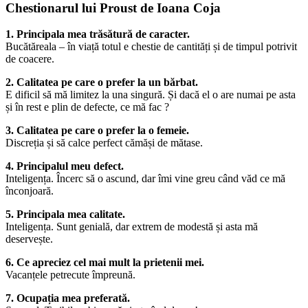
Chestionarul lui Proust de Ioana Coja
1. Principala mea trăsătură de caracter.
Bucătăreala – în viață totul e chestie de cantități și de timpul potrivit
de coacere.
2. Calitatea pe care o prefer la un bărbat.
E dificil să mă limitez la una singură. Și dacă el o are numai pe asta
și în rest e plin de defecte, ce mă fac ?
3. Calitatea pe care o prefer la o femeie.
Discreția și să calce perfect cămăși de mătase.
4. Principalul meu defect.
Inteligența. Încerc să o ascund, dar îmi vine greu când văd ce mă
înconjoară.
5. Principala mea calitate.
Inteligența. Sunt genială, dar extrem de modestă și asta mă
deservește.
6. Ce apreciez cel mai mult la prietenii mei.
Vacanțele petrecute împreună.
7. Ocupația mea preferată.