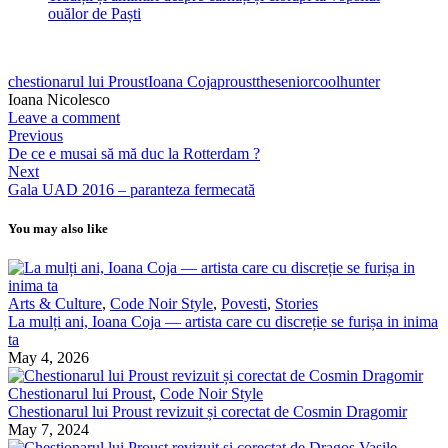
ouălor de Paști
chestionarul lui Proust
Ioana Coja
proust
theseniorcoolhunter
Ioana Nicolesco
Leave a comment
Previous
De ce e musai să mă duc la Rotterdam ?
Next
Gala UAD 2016 – paranteza fermecată
You may also like
Arts & Culture
,
Code Noir Style
,
Povesti
,
Stories
La mulți ani, Ioana Coja — artista care cu discreție se furișa in inima
ta
May 4, 2026
Chestionarul lui Proust
,
Code Noir Style
Chestionarul lui Proust revizuit și corectat de Cosmin Dragomir
May 7, 2024