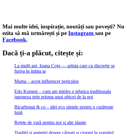
Mai multe idei, inspirație, noutăți sau povești? Nu
ezita să mă urmăre
ș
ti și pe
Instagram
sau pe
Facebook
.
Dacă ți-a plăcut, citește și:
La mulți ani, Ioana Coja — artista care cu discreție se
furișa in inima ta
Mama – acest influencer periculos
Edo Komon – cum am inteles o tehnica traditionala
japoneza prin prisma unui obicei de la noi
Bicarbonat & co – idei eco simple pentru o curățenie
lună
Rețete de vară pentru noi și alte plante
Tradiții și amintiri despre cârnați și ciorapi la vopsitul