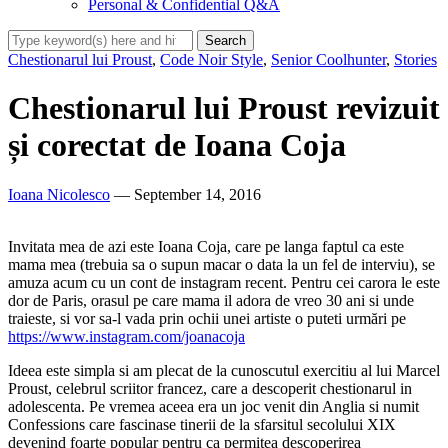
Personal & Confidential Q&A
Chestionarul lui Proust
,
Code Noir Style
,
Senior Coolhunter
,
Stories
Chestionarul lui Proust revizuit
și corectat de Ioana Coja
Ioana Nicolesco
— September 14, 2016
Invitata mea de azi este Ioana Coja, care pe langa faptul ca este
mama mea (trebuia sa o supun macar o data la un fel de interviu), se
amuza acum cu un cont de instagram recent. Pentru cei carora le este
dor de Paris, orasul pe care mama il adora de vreo 30 ani si unde
traieste, si vor sa-l vada prin ochii unei artiste o puteti urmări pe
https://www.instagram.com/joanacoja
Ideea este simpla si am plecat de la cunoscutul exercitiu al lui Marcel
Proust, celebrul scriitor francez, care a descoperit chestionarul in
adolescenta. Pe vremea aceea era un joc venit din Anglia si numit
Confessions care fascinase tinerii de la sfarsitul secolului XIX
devenind foarte popular pentru ca permitea descoperirea