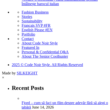
întâlnește barocul italian
Fashion Business
Stories
Sustainability
Français SVP #FR
English Please #EN
Portfolio
Contact
About Code Noir Style
Featured In
Personal & Confidential Q&A
About The Senior Coolhunter
2025 © Code Noir Style. All Rights Reserved
Made by
SILKEIGHT
×
Recent Posts
Fjord – cum să faci un film despre adevăr fără să alegi o
tabără
June 14, 2026