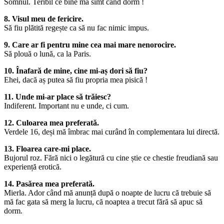
Somnul. Teribil ce bine mă simt când dorm !
8. Visul meu de fericire.
Să fiu plătită regește ca să nu fac nimic impus.
9. Care ar fi pentru mine cea mai mare nenorocire.
Să plouă o lună, ca la Paris.
10. Înafară de mine, cine mi-aș dori să fiu?
Ehei, dacă aș putea să fiu propria mea pisică !
11. Unde mi-ar place să trăiesc?
Indiferent. Important nu e unde, ci cum.
12. Culoarea mea preferată.
Verdele 16, deși mă îmbrac mai curând în complementara lui directă.
13. Floarea care-mi place.
Bujorul roz. Fără nici o legătură cu cine știe ce chestie freudiană sau
experiență erotică.
14. Pasărea mea preferată.
Mierla. Ador când mă anunță după o noapte de lucru că trebuie să
mă fac gata să merg la lucru, că noaptea a trecut fără să apuc să
dorm.