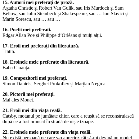
15. Autorii mei preferați de proză.
Agatha Christie și Robert Van Gulik, sau Iris Murdoch și Sam
Bellow, sau John Steinbeck și Shakespeare, sau … Ion Slavici și
Marin Sorescu, sau … sau …
16. Poeții mei preferați.
Edgar Allan Poe și Philippe d’Orléans și mulți alții.
17. Eroii mei preferați din literatură.
Tintin.
18. Eroinele mele preferate din literatură.
Baba Cloanța.
19. Compozitorii mei preferați.
Simon Daniels, Serghei Prokofiev și Marțian Negrea.
20. Pictorii mei preferați.
Mai ales Monet.
21. Eroii mei din viața reală.
Catsby, motanul pe jumătate chior, care a reușit să se reconstruiască
după ce a fost aruncat în stradă de niște tzoape.
22. Eroinele mele preferate din viața reală.
Nu există persoană pe care s-o apreciez cât să-mi devină un model,