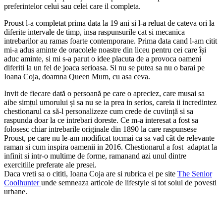
preferintelor celui sau celei care il completa.
Proust l-a completat prima data la 19 ani si l-a reluat de cateva ori la
diferite intervale de timp, insa raspunsurile cat si mecanica
intrebarilor au ramas foarte contemporane. Prima data cand l-am citit
mi-a adus aminte de oracolele noastre din liceu pentru cei care își
aduc aminte, si mi s-a parut o idee placuta de a provoca oameni
diferiti la un fel de joaca serioasa. Si nu se putea sa nu o barai pe
Ioana Coja, doamna Queen Mum, cu asa ceva.
Invit de fiecare dată o persoană pe care o apreciez, care musai sa
aibe simțul umorului și sa nu se ia prea in serios, careia ii incredintez
chestionarul ca să-l personalizeze cum crede de cuviință si sa
raspunda doar la ce intrebari doreste. Ce m-a interesat a fost sa
folosesc chiar intrebarile originale din 1890 la care raspunsese
Proust, pe care nu le-am modificat tocmai ca sa vad cât de relevante
raman si cum inspira oamenii in 2016. Chestionarul a fost adaptat la
infinit si intr-o multime de forme, ramanand azi unul dintre
exercitiile preferate ale presei.
Daca vreti sa o cititi, Ioana Coja are si rubrica ei pe site
The Senior
Coolhunter
unde semneaza articole de lifestyle si tot soiul de povesti
urbane.