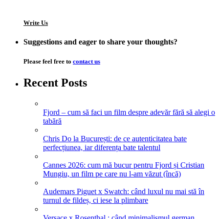
Write Us
Suggestions and eager to share your thoughts?
Please feel free to
contact us
Recent Posts
Fjord – cum să faci un film despre adevăr fără să alegi o
tabără
Chris Do la București: de ce autenticitatea bate
perfecțiunea, iar diferența bate talentul
Cannes 2026: cum mă bucur pentru Fjord și Cristian
Mungiu, un film pe care nu l-am văzut (încă)
Audemars Piguet x Swatch: când luxul nu mai stă în
turnul de fildeș, ci iese la plimbare
Versace x Rosenthal : când minimalismul german