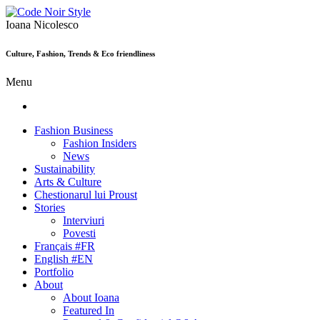
Ioana Nicolesco
Culture, Fashion, Trends & Eco friendliness
Menu
Fashion Business
Fashion Insiders
News
Sustainability
Arts & Culture
Chestionarul lui Proust
Stories
Interviuri
Povesti
Français #FR
English #EN
Portfolio
About
About Ioana
Featured In